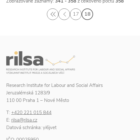
Zobrazované záznamy:
341 - 358
z celkového počtu
358
17
18
Research Institute for Labour and Social Affairs
Jeruzalémská 1283/9
110 00 Praha 1 – Nové Město
T:
+420 221 015 844
E:
rilsa@rilsa.cz
Datová schránka: yi6jvet
IČO: 00025950