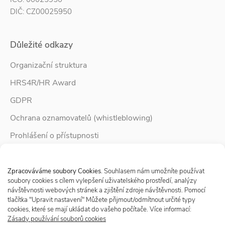
DIČ: CZ00025950
Důležité odkazy
Organizační struktura
HRS4R/HR Award
GDPR
Ochrana oznamovatelů (whistleblowing)
Prohlášení o přístupnosti
Služby pro rodinu
Spravovat Souhlas s cookies
Zpravodaj Rodina
Zpracováváme soubory Cookies
. Souhlasem nám umožníte používat
soubory cookies s cílem vylepšení uživatelského prostředí, analýzy
návštěvnosti webových stránek a zjištění zdroje návštěvnosti. Pomocí
tlačítka "Upravit nastavení" Můžete přijmout/odmítnout určité typy
Sledujte nás
cookies, které se mají ukládat do vašeho počítače. Více informací:
Zásady používání souborů cookies