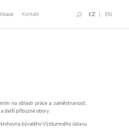
likace
Kontakt
CZ
EN
řením na oblasti práce a zaměstnanosti,
 a další příbuzné obory.
 a knihovna bývalého Výzkumného ústavu