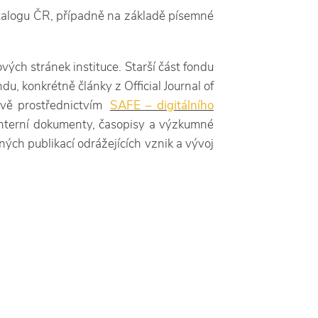
talogu ČR, případně na základě písemné
ch stránek instituce. Starší část fondu
, konkrétně články z Official Journal of
ově prostřednictvím
SAFE – digitálního
 interní dokumenty, časopisy a výzkumné
ých publikací odrážejících vznik a vývoj