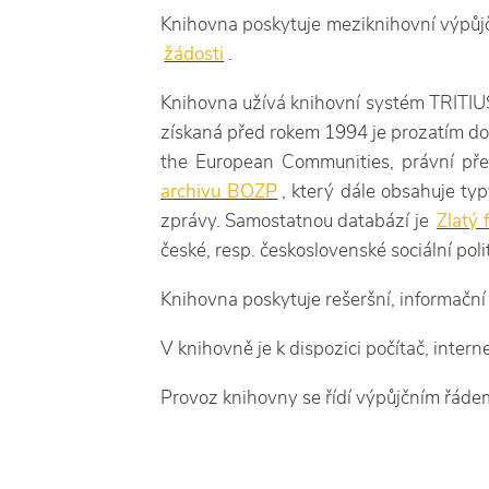
Knihovna poskytuje meziknihovní výpůj
žádosti
.
Knihovna užívá knihovní systém TRITIUS
získaná před rokem 1994 je prozatím dos
the European Communities, právní pře
archivu BOZP
, který dále obsahuje ty
zprávy. Samostatnou databází je
Zlatý 
české, resp. československé sociální polit
Knihovna poskytuje rešeršní, informační 
V knihovně je k dispozici počítač, intern
Provoz knihovny se řídí výpůjčním řáde