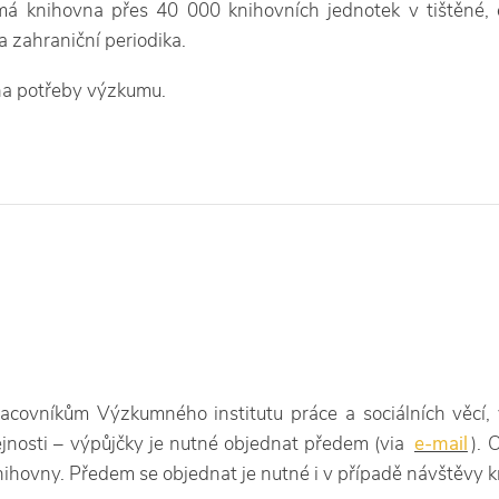
á knihovna přes 40 000 knihovních jednotek v tištěné, el
a zahraniční periodika.
na potřeby výzkumu.
ovníkům Výzkumného institutu práce a sociálních věcí, v.
ejnosti – výpůjčky je nutné objednat předem (via
e-mail
).
hovny. Předem se objednat je nutné i v případě návštěvy k