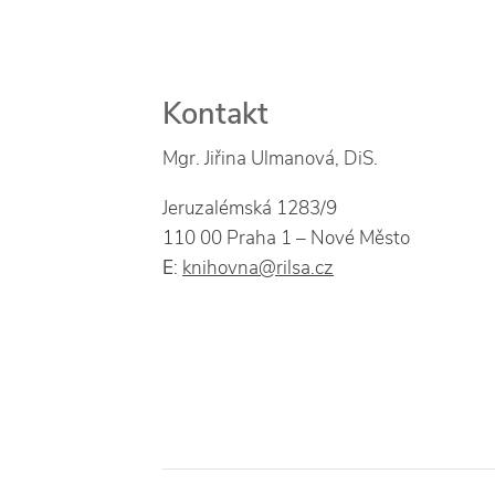
Kontakt
Mgr. Jiřina Ulmanová, DiS.
Jeruzalémská 1283/9
110 00 Praha 1 – Nové Město
E
:
knihovna@rilsa.cz