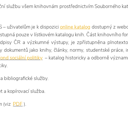
ční službu všem knihovnám prostřednictvím Souborného ka
 – uživatelům je k dispozici
online katalog
dostupný z webový
tupná pouze v lístkovém katalogu knih. Část knihovního fondu
dpisy ČR a výzkumné výstupy, je zpřístupněna plnotext
py dokumentů jako knihy, články, normy, studentské práce,
fond sociální politiky
– katalog historicky a odborně významn
iky.
a bibliografické služby.
et a kopírovací služba.
m (viz
PDF
).