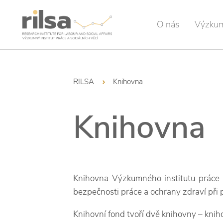
O nás
Výzku
RILSA
Knihovna
Knihovna
Knihovna Výzkumného institutu práce a 
bezpečnosti práce a ochrany zdraví při p
Knihovní fond tvoří dvě knihovny – kn