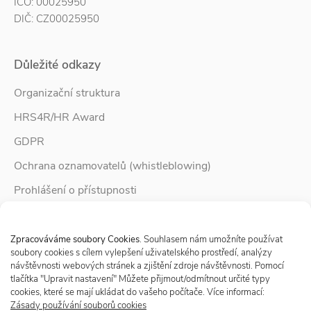
IČO: 00025950
DIČ: CZ00025950
Důležité odkazy
Organizační struktura
HRS4R/HR Award
GDPR
Ochrana oznamovatelů (whistleblowing)
Prohlášení o přístupnosti
Služby pro rodinu
Spravovat Souhlas s cookies
Zpravodaj Rodina
Zpracováváme soubory Cookies
. Souhlasem nám umožníte používat
soubory cookies s cílem vylepšení uživatelského prostředí, analýzy
návštěvnosti webových stránek a zjištění zdroje návštěvnosti. Pomocí
tlačítka "Upravit nastavení" Můžete přijmout/odmítnout určité typy
Sledujte nás
cookies, které se mají ukládat do vašeho počítače. Více informací:
Zásady používání souborů cookies