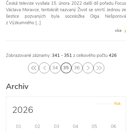
Česká televize vysílala 15. února 2022 další díl pořadu Focus
Václava Moravce, tentokrát nazvaný Život se smrtí. Jednou ze
šestice pozvaných byla socioložka Olga Nešporová
z Výzkumného […]
více
Zobrazované záznamy:
341 - 351
z celkového počtu
426
34
35
36
Archiv
Rok
2026
01
02
03
04
05
06