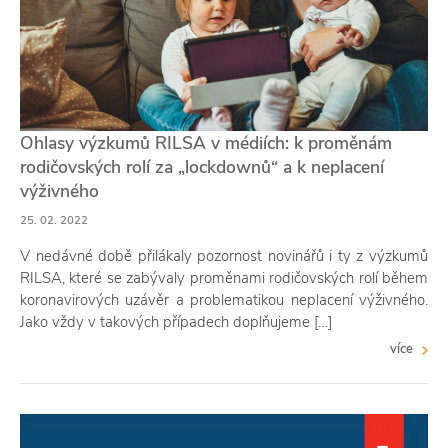
Ohlasy výzkumů RILSA v médiích: k proměnám
rodičovských rolí za „lockdownů“ a k neplacení
výživného
25. 02. 2022
V nedávné době přilákaly pozornost novinářů i ty z výzkumů
RILSA, které se zabývaly proměnami rodičovských rolí během
koronavirových uzávěr a problematikou neplacení výživného.
Jako vždy v takových případech doplňujeme […]
více