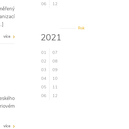
06
12
aměřený
nizací
…]
Rok
2021
více
01
07
02
08
03
09
04
10
05
11
06
12
Českého
eriovém
více