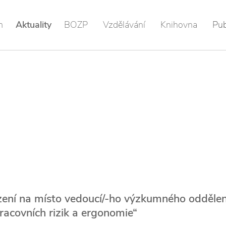
m
Aktuality
BOZP
Vzdělávání
Knihovna
Pub
zení na místo vedoucí/-ho výzkumného oddělen
racovních rizik a ergonomie“