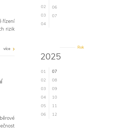
02
06
03
07
é řízení
04
h rizik
Rok
více
2025
01
07
í
02
08
03
09
04
10
05
11
06
12
ýběrové
ečnost