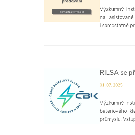
Výzkumný insti
na asistované
i samostatně pr
RILSA se př
01. 07. 2025
Výzkumný insti
bateriového k
průmyslu. Vstup