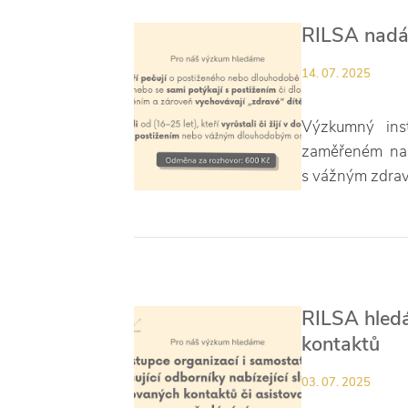
RILSA nadál
14. 07. 2025
Výzkumný inst
zaměřeném na p
s vážným zdrav
RILSA hledá
kontaktů
03. 07. 2025