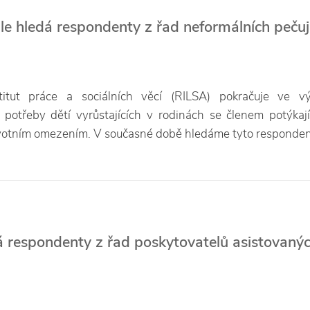
e hledá respondenty z řad neformálních pečuj
itut práce a sociálních věcí (RILSA) pokračuje ve v
otřeby dětí vyrůstajících v rodinách se členem potýkaj
otním omezením. V současné době hledáme tyto respondent
 respondenty z řad poskytovatelů asistovaný