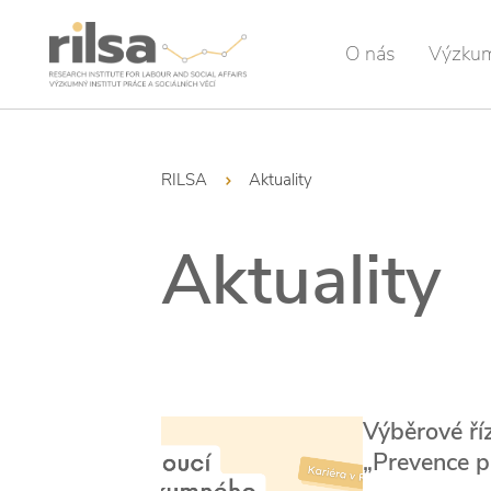
O nás
Výzku
RILSA
Aktuality
Aktuality
Výběrové ří
„Prevence p