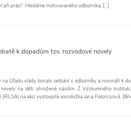
í při práci“. Hledáme motivovaného odborníka, […]
batě k dopadům tzv. rozvodové novely
e na Úřadu vlády konalo setkání s odborníky a novináři k 
 novely na děti ohrožené násilím. Z Výzkumného institut
í (RILSA) na akci vystoupila socioložka Jana Paloncyová, [&hel