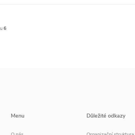
tu
6
Menu
Důležité odkazy
O nás
Organizační struktura