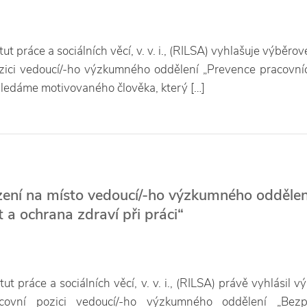
t práce a sociálních věcí, v. v. i., (RILSA) vyhlašuje výběrov
zici vedoucí/-ho výzkumného oddělení „Prevence pracovníc
Hledáme motivovaného člověka, který […]
zení na místo vedoucí/-ho výzkumného oddělen
 a ochrana zdraví při práci“
ut práce a sociálních věcí, v. v. i., (RILSA) právě vyhlásil v
covní pozici vedoucí/-ho výzkumného oddělení „Bezp