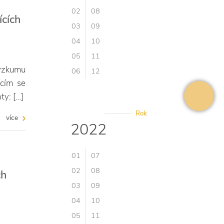
02
08
ících
03
09
04
10
05
11
ýzkumu
06
12
ícím se
y: […]
Rok
více
2022
01
07
02
08
ch
03
09
04
10
05
11