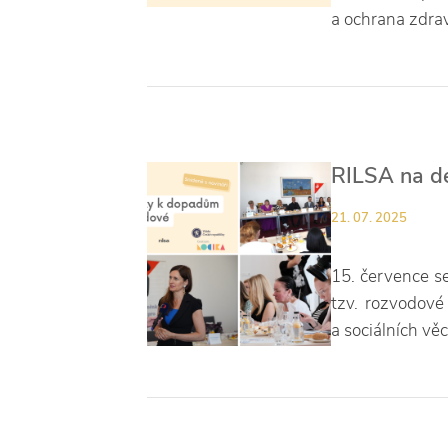
a ochrana zdrav
RILSA na de
21. 07. 2025
15. července s
tzv. rozvodové
a sociálních věc