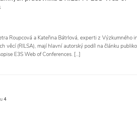
s
etra Roupcová a Kateřina Bátrlová, experti z Výzkumného in
ích věcí (RILSA), mají hlavní autorský podíl na článku publi
opise E3S Web of Conferences. […]
tu
4