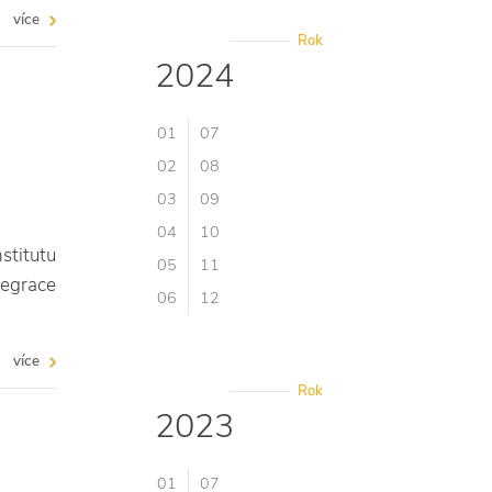
více
Rok
2024
01
07
02
08
03
09
04
10
stitutu
05
11
tegrace
06
12
více
Rok
2023
01
07