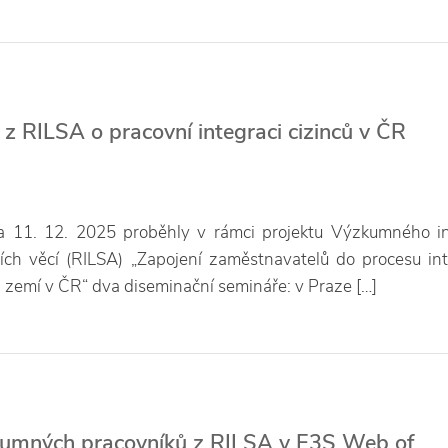
z RILSA o pracovní integraci cizinců v ČR
 11. 12. 2025 proběhly v rámci projektu Výzkumného in
ních věcí (RILSA) „Zapojení zaměstnavatelů do procesu in
ch zemí v ČR“ dva diseminační semináře: v Praze […]
kumných pracovníků z RILSA v E3S Web of