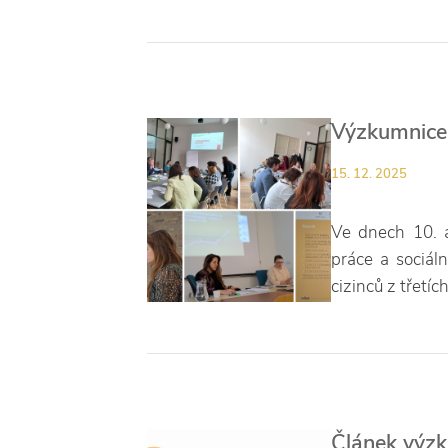
Výzkumnice 
15. 12. 2025
Ve dnech 10. a
práce a sociál
cizinců z třetí
Článek výz