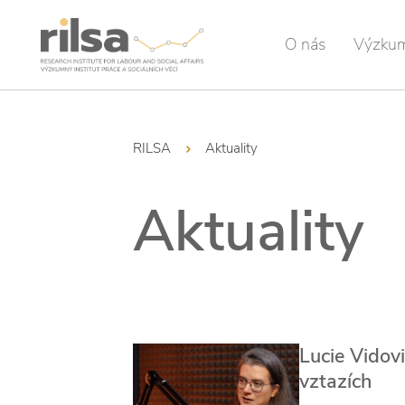
O nás
Výzku
RILSA
Aktuality
Aktuality
Lucie Vidov
vztazích