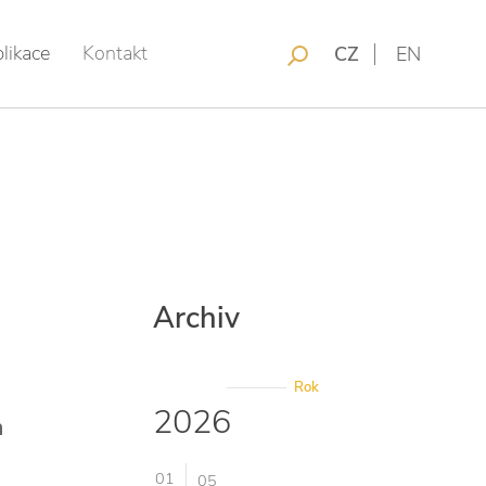
likace
Kontakt
CZ
EN
Archiv
Rok
2026
h
01
05