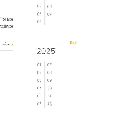
02
06
03
07
í práce
04
rosince
Rok
více
2025
01
07
02
08
03
09
04
10
05
11
06
12