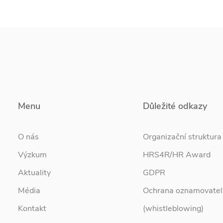
Menu
Důležité odkazy
O nás
Organizační struktura
Výzkum
HRS4R/HR Award
Aktuality
GDPR
Média
Ochrana oznamovatel
Kontakt
(whistleblowing)