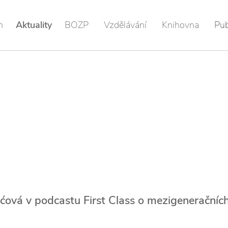
m
Aktuality
BOZP
Vzdělávání
Knihovna
Pub
ićová v podcastu First Class o mezigeneračníc