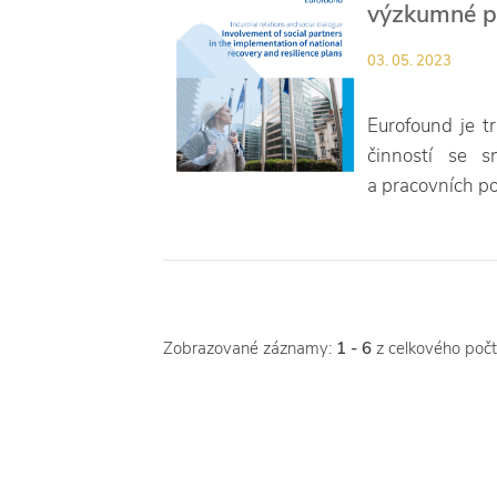
výzkumné p
03. 05. 2023
Eurofound je tr
činností se s
a pracovních po
Zobrazované záznamy:
1 - 6
z celkového poč