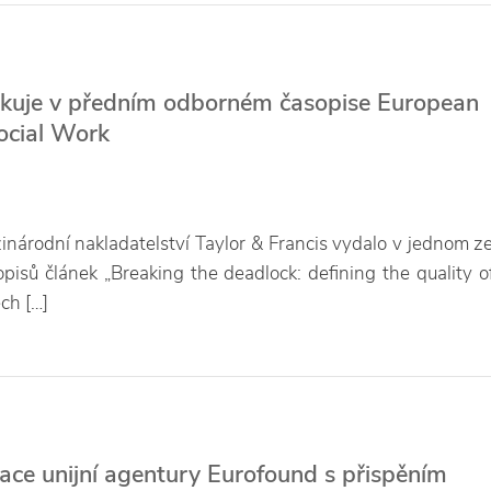
ikuje v předním odborném časopise European
Social Work
árodní nakladatelství Taylor & Francis vydalo v jednom z
isů článek „Breaking the deadlock: defining the quality of
ch […]
ace unijní agentury Eurofound s přispěním