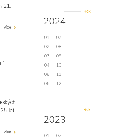
 21. –
Rok
2024
více
01
07
02
08
03
09
a“
04
10
05
11
06
12
českých
25 let.
Rok
2023
více
01
07