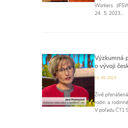
Workers (IFSW
24. 5. 2023...
Výzkumná p
o vývoji čes
16. 05. 2023
Živě přenášená 
rodin a rodinné
V pořadu ČT1 