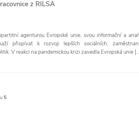
racovnice z RILSA
ipartitní agenturou Evropské unie, svou informační a anal
naží přispívat k rozvoji lepších sociálních, zaměstna
litik. V reakci na pandemickou krizi zavedla Evropská unie […
tu
5