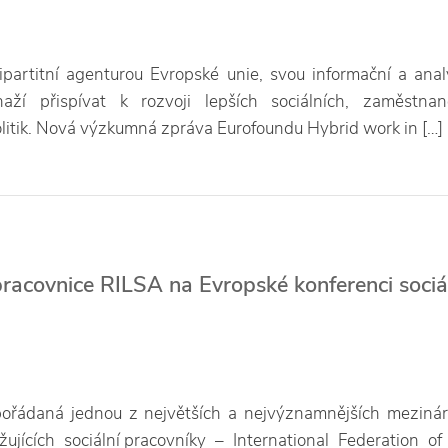
ipartitní agenturou Evropské unie, svou informační a anal
naží přispívat k rozvoji lepších sociálních, zaměstna
litik. Nová výzkumná zpráva Eurofoundu Hybrid work in […]
acovnice RILSA na Evropské konferenci sociá
ořádaná jednou z největších a nejvýznamnějších meziná
žujících sociální pracovníky – International Federation of