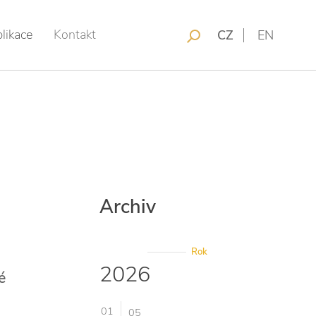
likace
Kontakt
CZ
EN
Archiv
Rok
2026
é
01
05