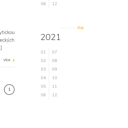
06
12
Rok
ytickou
2021
neckých
]
01
07
více
02
08
03
09
04
10
05
11
1
06
12