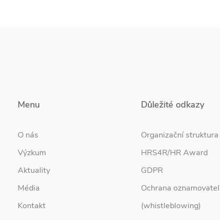
Menu
Důležité odkazy
O nás
Organizační struktura
Výzkum
HRS4R/HR Award
Aktuality
GDPR
Média
Ochrana oznamovatel
Kontakt
(whistleblowing)