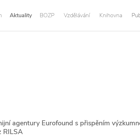
m
Aktuality
BOZP
Vzdělávání
Knihovna
Pub
nijní agentury Eurofound s přispěním výzkumn
z RILSA