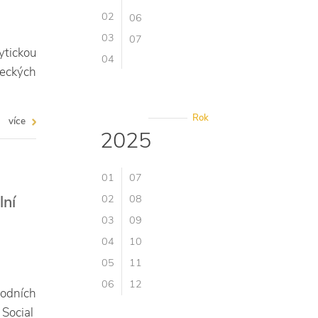
02
06
03
07
ytickou
04
neckých
Rok
více
2025
01
07
lní
02
08
03
09
04
10
05
11
06
12
rodních
 Social