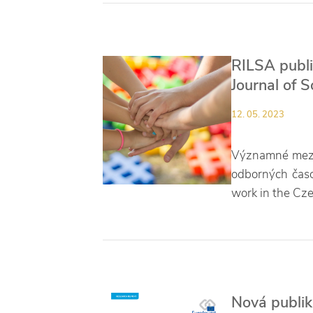
RILSA publ
Journal of 
12. 05. 2023
Významné mezin
odborných časop
work in the Cze
Nová publik