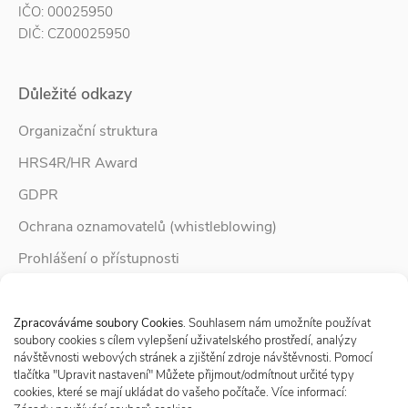
IČO: 00025950
DIČ: CZ00025950
Důležité odkazy
Organizační struktura
HRS4R/HR Award
GDPR
Ochrana oznamovatelů (whistleblowing)
Prohlášení o přístupnosti
Služby pro rodinu
Spravovat Souhlas s cookies
Zpravodaj Rodina
Zpracováváme soubory Cookies
. Souhlasem nám umožníte používat
soubory cookies s cílem vylepšení uživatelského prostředí, analýzy
návštěvnosti webových stránek a zjištění zdroje návštěvnosti. Pomocí
tlačítka "Upravit nastavení" Můžete přijmout/odmítnout určité typy
Sledujte nás
cookies, které se mají ukládat do vašeho počítače. Více informací: