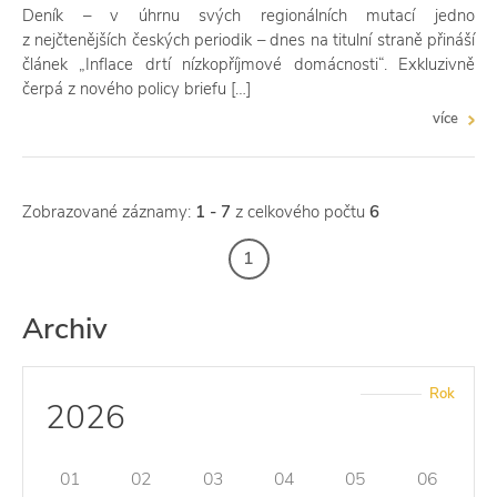
Deník – v úhrnu svých regionálních mutací jedno
z nejčtenějších českých periodik – dnes na titulní straně přináší
článek „Inflace drtí nízkopříjmové domácnosti“. Exkluzivně
čerpá z nového policy briefu […]
více
Zobrazované záznamy:
1 - 7
z celkového počtu
6
1
Archiv
Rok
2026
01
02
03
04
05
06