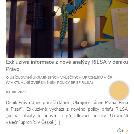
Exkluzivní informace z nové analýzy RILSA v deníku
Právo
O USÍDLOVÁNÍ UKRAJINSKÝCH VÁLEČNÝCH UPRCHLÍKŮ V ČR
(V AKTUÁLNĚ ZVEŘEJNĚNÉM POLICY BRIEF RILSA)
04. 08. 2022
Deník Právo dnes přináší článek „Ukrajince táhne Praha, Brno
a Plzeň“. Exkluzivně vychází z nového policy briefu RILSA
„Volba lokality k pobytu a přesídlovací politiky: Ukrajinští
váleční uprchlíci v České […]
více