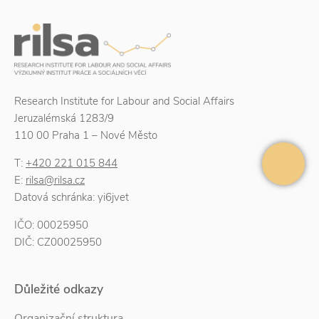
Research Institute for Labour and Social Affairs
Jeruzalémská 1283/9
110 00 Praha 1 – Nové Město
T:
+420 221 015 844
E:
rilsa@rilsa.cz
Datová schránka: yi6jvet
IČO: 00025950
DIČ: CZ00025950
Důležité odkazy
Organizační struktura