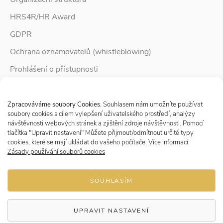
HRS4R/HR Award
GDPR
Ochrana oznamovatelů (whistleblowing)
Prohlášení o přístupnosti
Služby pro rodinu
Spravovat Souhlas s cookies
Zpravodaj Rodina
Zpracováváme soubory Cookies
. Souhlasem nám umožníte používat
soubory cookies s cílem vylepšení uživatelského prostředí, analýzy
návštěvnosti webových stránek a zjištění zdroje návštěvnosti. Pomocí
tlačítka "Upravit nastavení" Můžete přijmout/odmítnout určité typy
Sledujte nás
cookies, které se mají ukládat do vašeho počítače. Více informací:
Zásady používání souborů cookies
SOUHLASÍM
UPRAVIT NASTAVENÍ
© 2026 Research Institute for Labour and Social Affairs