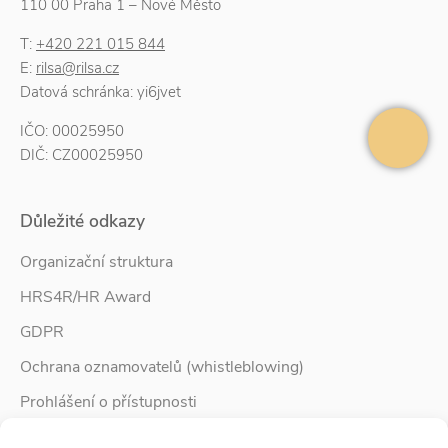
110 00 Praha 1 – Nové Město
T:
+420 221 015 844
E:
rilsa@rilsa.cz
Datová schránka: yi6jvet
IČO: 00025950
DIČ: CZ00025950
Důležité odkazy
Organizační struktura
HRS4R/HR Award
GDPR
Ochrana oznamovatelů (whistleblowing)
Prohlášení o přístupnosti
Služby pro rodinu