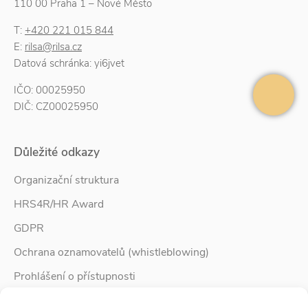
110 00 Praha 1 – Nové Město
T:
+420 221 015 844
E:
rilsa@rilsa.cz
Datová schránka: yi6jvet
IČO: 00025950
DIČ: CZ00025950
Důležité odkazy
Organizační struktura
HRS4R/HR Award
GDPR
Ochrana oznamovatelů (whistleblowing)
Prohlášení o přístupnosti
Služby pro rodinu