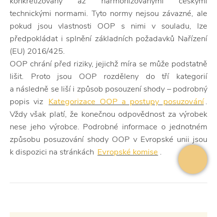
konkretizovány až harmonizovanými českými
technickými normami. Tyto normy nejsou závazné, ale
pokud jsou vlastnosti OOP s nimi v souladu, lze
předpokládat i splnění základních požadavků Nařízení
(EU) 2016/425.
OOP chrání před riziky, jejichž míra se může podstatně
lišit. Proto jsou OOP rozděleny do tří kategorií
a následně se liší i způsob posouzení shody – podrobný
popis viz
Kategorizace OOP a postupy posuzování
.
Vždy však platí, že konečnou odpovědnost za výrobek
nese jeho výrobce. Podrobné informace o jednotném
způsobu posuzování shody OOP v Evropské unii jsou
k dispozici na stránkách
Evropské komise
.