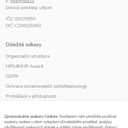
E:
rilsa@rilsa.cz
Datová schránka: yi6jvet
IČO: 00025950
DIČ: CZ00025950
Důležité odkazy
Organizační struktura
HRS4R/HR Award
GDPR
Ochrana oznamovatelů (whistleblowing)
Prohlášení o přístupnosti
Služby pro rodinu
Spravovat Souhlas s cookies
Zpravodaj Rodina
Zpracováváme soubory Cookies
. Souhlasem nám umožníte používat
soubory cookies s cílem vylepšení uživatelského prostředí, analýzy
návštěvnosti webových stránek a zjištění zdroje návštěvnosti. Pomocí