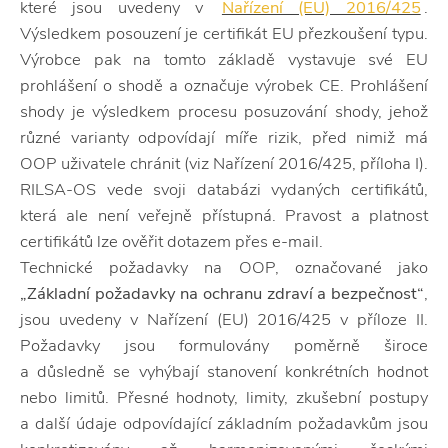
které jsou uvedeny v
Nařízení (EU) 2016/425
.
Výsledkem posouzení je certifikát EU přezkoušení typu.
Výrobce pak na tomto základě vystavuje své EU
prohlášení o shodě a označuje výrobek CE. Prohlášení
shody je výsledkem procesu posuzování shody, jehož
různé varianty odpovídají míře rizik, před nimiž má
OOP uživatele chránit (viz Nařízení 2016/425, příloha I).
RILSA-OS vede svoji databázi vydaných certifikátů,
která ale není veřejně přístupná. Pravost a platnost
certifikátů lze ověřit dotazem přes e-mail.
Technické požadavky na OOP, označované jako
„Základní požadavky na ochranu zdraví a bezpečnost“
,
jsou uvedeny v Nařízení (EU) 2016/425 v příloze II.
Požadavky jsou formulovány poměrně široce
a důsledně se vyhýbají stanovení konkrétních hodnot
nebo limitů. Přesné hodnoty, limity, zkušební postupy
a další údaje odpovídající základním požadavkům jsou