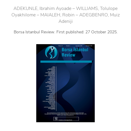
ADEKUNLE, Ibrahim Ayoade – WILLIAMS, Tolulope
Oyakhilome – MAIALEH, Robin – ADEGBENRO, Muiz
Adeniji
Borsa Istanbul Review. First published: 27 October 2025.