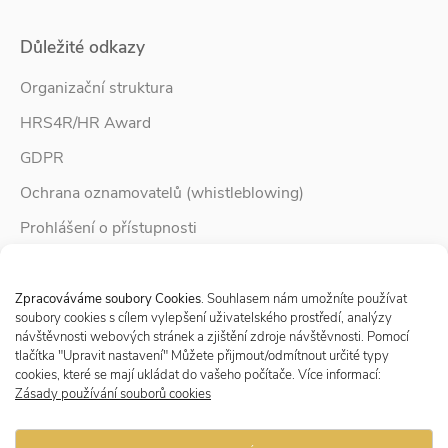
Důležité odkazy
Organizační struktura
HRS4R/HR Award
GDPR
Ochrana oznamovatelů (whistleblowing)
Prohlášení o přístupnosti
Služby pro rodinu
Spravovat Souhlas s cookies
Zpravodaj Rodina
Zpracováváme soubory Cookies
. Souhlasem nám umožníte používat
soubory cookies s cílem vylepšení uživatelského prostředí, analýzy
návštěvnosti webových stránek a zjištění zdroje návštěvnosti. Pomocí
tlačítka "Upravit nastavení" Můžete přijmout/odmítnout určité typy
Sledujte nás
cookies, které se mají ukládat do vašeho počítače. Více informací:
Zásady používání souborů cookies