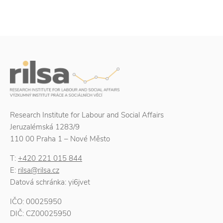
Research Institute for Labour and Social Affairs
Jeruzalémská 1283/9
110 00 Praha 1 – Nové Město
T:
+420 221 015 844
E:
rilsa@rilsa.cz
Datová schránka: yi6jvet
IČO: 00025950
DIČ: CZ00025950