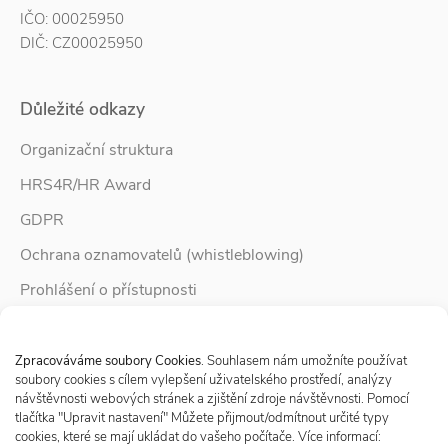
IČO: 00025950
DIČ: CZ00025950
Důležité odkazy
Organizační struktura
HRS4R/HR Award
GDPR
Ochrana oznamovatelů (whistleblowing)
Prohlášení o přístupnosti
Služby pro rodinu
Spravovat Souhlas s cookies
Zpravodaj Rodina
Zpracováváme soubory Cookies
. Souhlasem nám umožníte používat
soubory cookies s cílem vylepšení uživatelského prostředí, analýzy
návštěvnosti webových stránek a zjištění zdroje návštěvnosti. Pomocí
tlačítka "Upravit nastavení" Můžete přijmout/odmítnout určité typy
Sledujte nás
cookies, které se mají ukládat do vašeho počítače. Více informací: