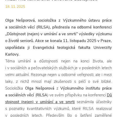
18. 11. 2025
Olga Nešporová, socioložka z Výzkumného ústavu práce
a sociálních věcí (RILSA),
přednesla na odborné konferenci
„Důstojnost (nejen) v umírání a ve smrti“ výsledky výzkumu
o životě seniorů. Akce se konala 11. listopadu 2025 v Praze,
uspořádala ji Evangelická teologická fakulta Univerzity
Karlovy.
Téma umírání a důstojnosti nejen na konci života, ale
i v sociálních a pečovatelských službách je v posledních letech
velmi aktuální. Rezonuje nejen u odborné veřejnosti, ale i mezi
laiky, z nichž mnozí mají zkušenosti s péčí o své blízké.
Socioložka
Olga Nešporová
z
Výzkumného institutu práce
a sociálních věcí
(
RILSA
) ve svém příspěvku na konferenci
Dů
stojnost (nejen) v umírání a ve smrti
seznámila účastníky
s poznatky kvantitativních výzkumů, které RILSA realizoval
v posledních letech. Především šlo o šetření zaměřené