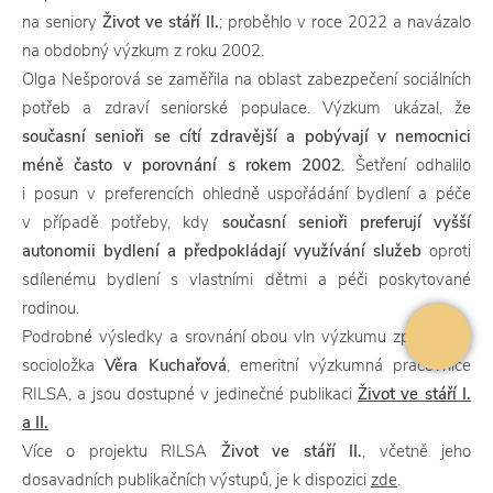
na seniory
Život ve stáří II.
; proběhlo v roce 2022 a navázalo
na obdobný výzkum z roku 2002.
Olga Nešporová se zaměřila na oblast zabezpečení sociálních
potřeb a zdraví seniorské populace. Výzkum ukázal, že
současní senioři se cítí zdravější a pobývají v nemocnici
méně často v porovnání s rokem 2002
. Šetření odhalilo
i posun v preferencích ohledně uspořádání bydlení a péče
v případě potřeby, kdy
současní
senioři preferují vyšší
autonomii bydlení a předpokládají využívání služeb
oproti
sdílenému bydlení s vlastními dětmi a péči poskytované
rodinou.
Podrobné výsledky a srovnání obou vln výzkumu zpracovala
socioložka
Věra Kuchařová
, emeritní výzkumná pracovnice
RILSA, a jsou dostupné v jedinečné publikaci
Život ve stáří I.
a II.
Více o projektu RILSA
Život ve stáří II.
, včetně jeho
dosavadních publikačních výstupů, je k dispozici
zde
.