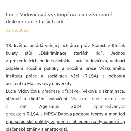
Lucie Vidovićová vystoupí na akci věnované
diskriminaci starších lidí
02. 05. 2025
13. května pořádá veřejný ochránce práv Stanislav Křeček
kulatý stůl „Diskriminace starších lidí“. Jednou
z prezentujících bude socioložka Lucie Vidovićová, vedoucí
oddělení sociální politiky a sociální práce Výzkumného
institutu práce a sociálních věcí (RILSA) a odborná
asistentka Masarykovy univerzity.
Lucie Vidovićová
přednese příspěvek
Věková diskriminace,
stárnutí a digitální vyloučení
. Vycházet bude mimo jiné
z dat
Ageismus 2024
zpracovávaných
projektem
RILSA
a
MPSV
Datová podpora tvorby a monitori
ngu seniorské politiky zejména s ohledem na dynamické sp
olečenské změny a energokrizi
.