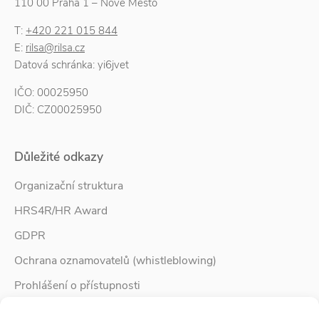
110 00 Praha 1 – Nové Město
T:
+420 221 015 844
E:
rilsa@rilsa.cz
Datová schránka: yi6jvet
IČO: 00025950
DIČ: CZ00025950
Důležité odkazy
Organizační struktura
HRS4R/HR Award
GDPR
Ochrana oznamovatelů (whistleblowing)
Prohlášení o přístupnosti
Služby pro rodinu