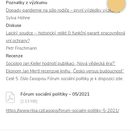
Poznatky z výzkumu
Dopady pandemie na sólo rodiče – první výsledky výzkumu
Sylva Höhne
Diskuse
Laický soudce − historický relikt či funkční garant pracovněprá
vní ochrany?
Petr Frischmann
Recenze
Sociolog
Jan Keller
hodnotí publikaci „Nová vědecká éra?“
Ekonom
Jan Mertl
recenzuje knihu „Česko versus budoucnost“
Celé 5. číslo časopisu Fórum sociální politiky je k dispozici zde:
Fórum sociální politiky – 05/2021
[1,53 MB]
https://www.rilsa.cz/casopis/forum-socialni-politiky-5-2021/