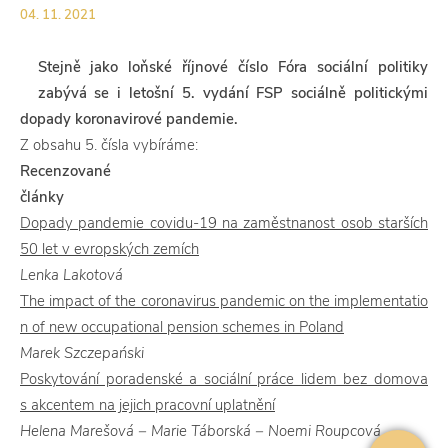
04. 11. 2021
Stejně jako loňské říjnové číslo Fóra sociální politiky
zabývá se i letošní 5. vydání FSP sociálně politickými
dopady koronavirové pandemie.
Z obsahu 5. čísla vybíráme:
Recenzované
člán
Dopady pandemie covidu-19 na zaměstnanost osob starších
50 let v evropských zemích
Lenka Lakotová
The impact of the coronavirus pandemic on the implementatio
n of new occupational pension schemes in Poland
Marek Szczepański
Poskytování poradenské a sociální práce lidem bez domova
s akcentem na jejich pracovní uplatnění
Helena Marešová − Marie Táborská − Noemi Roupcová