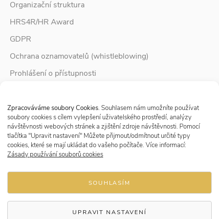
Organizační struktura
HRS4R/HR Award
GDPR
Ochrana oznamovatelů (whistleblowing)
Prohlášení o přístupnosti
Služby pro rodinu
Spravovat Souhlas s cookies
Zpravodaj Rodina
Zpracováváme soubory Cookies
. Souhlasem nám umožníte používat
soubory cookies s cílem vylepšení uživatelského prostředí, analýzy
návštěvnosti webových stránek a zjištění zdroje návštěvnosti. Pomocí
tlačítka "Upravit nastavení" Můžete přijmout/odmítnout určité typy
Sledujte nás
cookies, které se mají ukládat do vašeho počítače. Více informací:
Zásady používání souborů cookies
SOUHLASÍM
UPRAVIT NASTAVENÍ
© 2026 Research Institute for Labour and Social Affairs