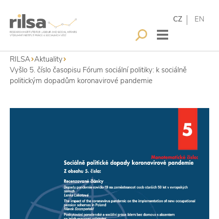
CZ
EN
RILSA
Aktuality
Vyšlo 5. číslo časopisu Fórum sociální politiky: k sociálně
politickým dopadům koronavirové pandemie