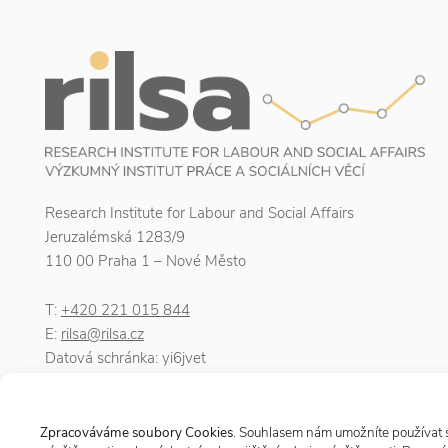
Research Institute for Labour and Social Affairs
Jeruzalémská 1283/9
110 00 Praha 1 – Nové Město
T:
+420 221 015 844
E:
rilsa@rilsa.cz
Datová schránka: yi6jvet
IČO: 00025950
DIČ: CZ00025950
Zpracováváme soubory Cookies
. Souhlasem nám umožníte používat so