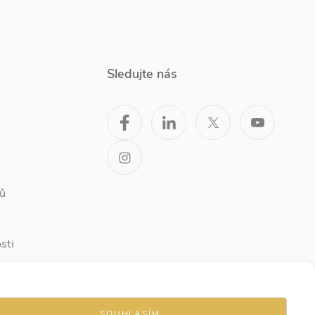
Sledujte nás
ů
sti
SOUHLASÍM