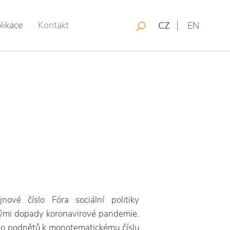
likace
Kontakt
CZ
EN
nové číslo Fóra sociální politiky
kými dopady koronavirové pandemie.
ho podnětů k monotematickému číslu