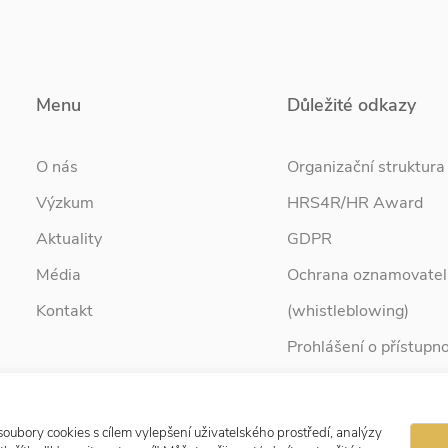
Menu
Důležité odkazy
O nás
Organizační struktura
Výzkum
HRS4R/HR Award
Aktuality
GDPR
Média
Ochrana oznamovatel
Kontakt
(whistleblowing)
Prohlášení o přístupno
Služby pro rodinu
Zpravodaj Rodina
ubory cookies s cílem vylepšení uživatelského prostředí, analýzy