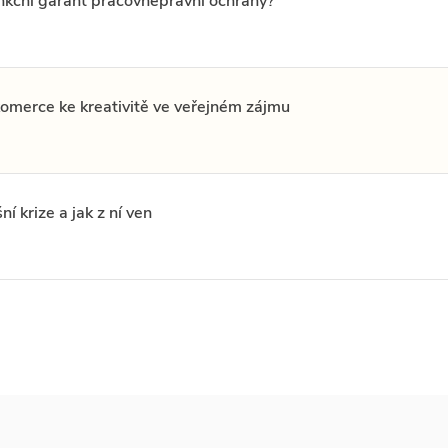
funkční garant pracovněprávní ochrany?
omerce ke kreativitě ve veřejném zájmu
 krize a jak z ní ven