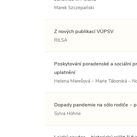
Marek Szczepański
Z nových publikací VÚPSV
RILSA
Poskytování poradenské a sociální p
uplatnění
Helena Marešová − Marie Táborská − 
Dopady pandemie na sólo rodiče − p
Sylva Höhne