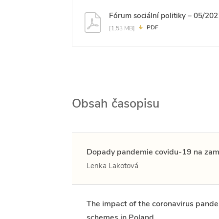
Fórum sociální politiky – 05/202
PDF
[1,53 MB]
Obsah časopisu
Dopady pandemie covidu-19 na zaměs
Lenka Lakotová
The impact of the coronavirus pand
schemes in Poland