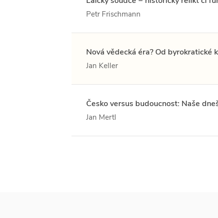
Laický soudce − historický relikt či 
Petr Frischmann
Nová vědecká éra? Od byrokratické k
Jan Keller
Česko versus budoucnost: Naše dnešní
Jan Mertl