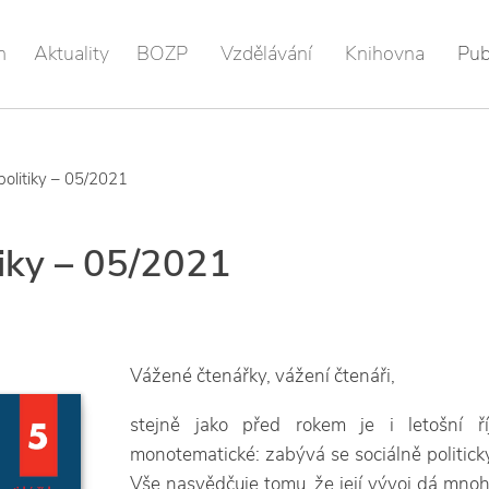
m
Aktuality
BOZP
Vzdělávání
Knihovna
Pub
politiky – 05/2021
tiky – 05/2021
Vážené čtenářky, vážení čtenáři,
stejně jako před rokem je i letošní říj
monotematické: zabývá se sociálně politic
Vše nasvědčuje tomu, že její vývoj dá mno