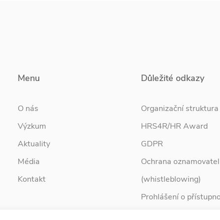
Menu
Důležité odkazy
O nás
Organizační struktura
Výzkum
HRS4R/HR Award
Aktuality
GDPR
Média
Ochrana oznamovatel
Kontakt
(whistleblowing)
Prohlášení o přístupno
Služby pro rodinu