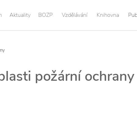
m
Aktuality
BOZP
Vzdělávání
Knihovna
Pub
any
blasti požární ochrany