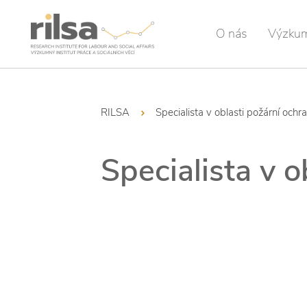
O nás
Výzku
RILSA
Specialista v oblasti požární ochr
Specialista v o