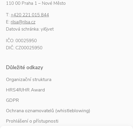
110 00 Praha 1 – Nové Město
T:
+420 221 015 844
E:
rilsa@rilsa.cz
Datová schránka: yi6jvet
IČO: 00025950
DIČ: CZ00025950
Důležité odkazy
Organizační struktura
HRS4R/HR Award
GDPR
Ochrana oznamovatelů (whistleblowing)
Prohlášení o přístupnosti
Služby pro rodinu