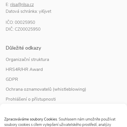
E:
rilsa@rilsa.cz
Datová schránka: yi6jvet
IČO: 00025950
DIČ: CZ00025950
Důležité odkazy
Organizační struktura
HRS4R/HR Award
GDPR
Ochrana oznamovatelů (whistleblowing)
Prohlášení o přístupnosti
Služby pro rodinu
Spravovat Souhlas s cookies
Zpravodaj Rodina
Zpracováváme soubory Cookies
. Souhlasem nám umožníte používat
soubory cookies s cílem vylepšení uživatelského prostředí, analýzy