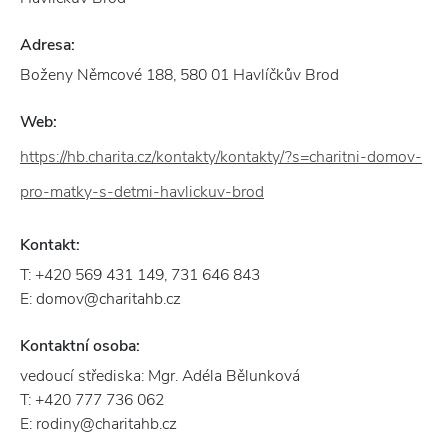
Adresa:
Boženy Němcové 188, 580 01 Havlíčkův Brod
Web:
https://hb.charita.cz/kontakty/kontakty/?s=charitni-domov-
pro-matky-s-detmi-havlickuv-brod
Kontakt:
T: +420 569 431 149, 731 646 843
E: domov@charitahb.cz
Kontaktní osoba:
vedoucí střediska: Mgr. Adéla Bělunková
T: +420 777 736 062
E: rodiny@charitahb.cz