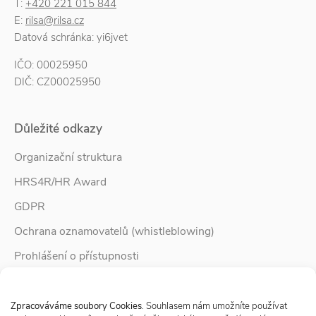
T:
+420 221 015 844
E:
rilsa@rilsa.cz
Datová schránka: yi6jvet
IČO: 00025950
DIČ: CZ00025950
Důležité odkazy
Organizační struktura
HRS4R/HR Award
GDPR
Ochrana oznamovatelů (whistleblowing)
Prohlášení o přístupnosti
Služby pro rodinu
Spravovat Souhlas s cookies
Zpravodaj Rodina
Zpracováváme soubory Cookies
. Souhlasem nám umožníte používat