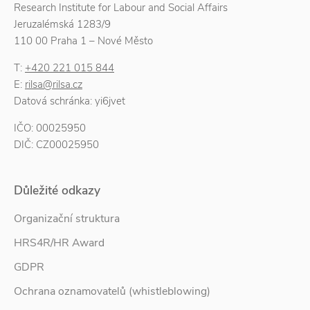
Research Institute for Labour and Social Affairs
Jeruzalémská 1283/9
110 00 Praha 1 – Nové Město
T:
+420 221 015 844
E:
rilsa@rilsa.cz
Datová schránka: yi6jvet
IČO: 00025950
DIČ: CZ00025950
Důležité odkazy
Organizační struktura
HRS4R/HR Award
GDPR
Ochrana oznamovatelů (whistleblowing)