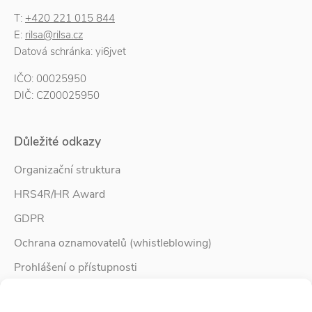
T:
+420 221 015 844
E:
rilsa@rilsa.cz
Datová schránka: yi6jvet
IČO: 00025950
DIČ: CZ00025950
Důležité odkazy
Organizační struktura
HRS4R/HR Award
GDPR
Ochrana oznamovatelů (whistleblowing)
Prohlášení o přístupnosti
Služby pro rodinu
Spravovat Souhlas s cookies