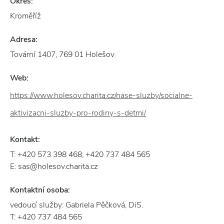
Okres:
Kroměříž
Adresa:
Tovární 1407, 769 01 Holešov
Web:
https://www.holesov.charita.cz/nase-sluzby/socialne-
aktivizacni-sluzby-pro-rodiny-s-detmi/
Kontakt:
T: +420 573 398 468, +420 737 484 565
E: sas@holesov.charita.cz
Kontaktní osoba:
vedoucí služby: Gabriela Pěčková, DiS.
T: +420 737 484 565