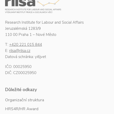
Research Institute for Labour and Social Affairs
Jeruzalémská 1283/9
110 00 Praha 1 – Nové Město
T:
+420 221 015 844
E:
rilsa@rilsa.cz
Datová schránka: yi6jvet
IČO: 00025950
DIČ: CZ00025950
Důležité odkazy
Organizační struktura
HRS4R/HR Award