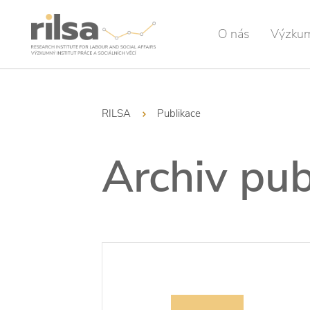
O nás
Výzku
RILSA
Publikace
Archiv pub