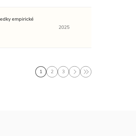
ledky empirické
2025
1
2
3