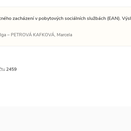
atného zacházení v pobytových sociálních službách (EAN). Výs
lga – PETROVÁ KAFKOVÁ, Marcela
čtu
2459