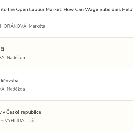
s into the Open Labour Market: How Can Wage Subsidies Help
– HORÁKOVÁ, Markéta
či
Á, Naděžda
dičovství
Á, Naděžda
 v České republice
– VYHLÍDAL, Jiří