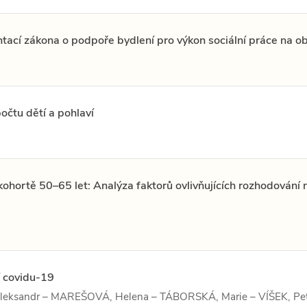
ntací zákona o podpoře bydlení pro výkon sociální práce na o
čtu dětí a pohlaví
ohortě 50–65 let: Analýza faktorů ovlivňujících rozhodování 
í covidu-19
eksandr – MAREŠOVÁ, Helena – TÁBORSKÁ, Marie – VÍŠEK, Pe