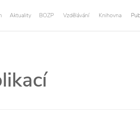
m
Aktuality
BOZP
Vzdělávání
Knihovna
Pub
likací