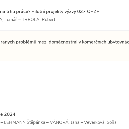
n na trhu práce? Pilotní projekty výzvy 037 OPZ+
, Tomáš – TRBOLA, Robert
ybraných problémů mezi domácnostmi v komerčních ubytovná
fe 2024
– LEHMANN Štěpánka – VÁŇOVÁ, Jana – Veverková, Soňa