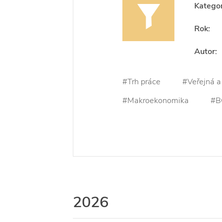
Kategor
Rok:
Autor:
#Trh práce
#Veřejná a 
#Makroekonomika
#BO
2026