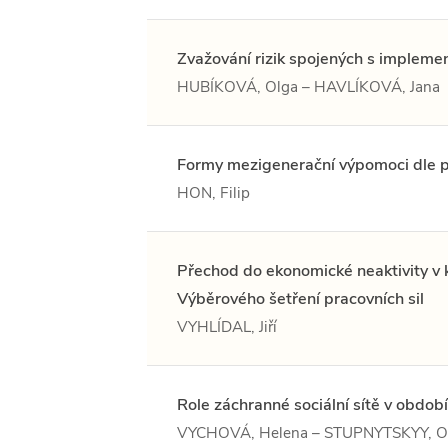
Zvažování rizik spojených s impleme
HUBÍKOVÁ, Olga – HAVLÍKOVÁ, Jana
Formy mezigenerační výpomoci dle po
HON, Filip
Přechod do ekonomické neaktivity v k
Výběrového šetření pracovních sil
VYHLÍDAL, Jiří
Role záchranné sociální sítě v obdob
VYCHOVÁ, Helena – STUPNYTSKYY, Ol