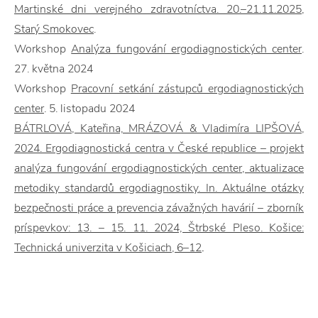
Martinské dni verejného zdravotníctva. 20.–21.11.2025,
Starý Smokovec
.
Workshop
Analýza fungování ergodiagnostických center
.
27. května 2024
Workshop
Pracovní setkání zástupců ergodiagnostických
center
. 5. listopadu 2024
BÁTRLOVÁ, Kateřina, MRÁZOVÁ & Vladimíra LIPŠOVÁ,
2024. Ergodiagnostická centra v České republice – projekt
analýza fungování ergodiagnostických center, aktualizace
metodiky standardů ergodiagnostiky. In. Aktuálne otázky
bezpečnosti práce a prevencia závažných havárií – zborník
príspevkov: 13. – 15. 11. 2024, Štrbské Pleso. Košice:
Technická univerzita v Košiciach, 6–12
.