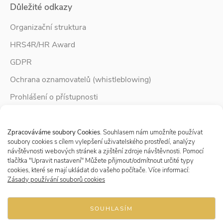
Důležité odkazy
Organizační struktura
HRS4R/HR Award
GDPR
Ochrana oznamovatelů (whistleblowing)
Prohlášení o přístupnosti
Služby pro rodinu
Spravovat Souhlas s cookies
Zpravodaj Rodina
Zpracováváme soubory Cookies
. Souhlasem nám umožníte používat
soubory cookies s cílem vylepšení uživatelského prostředí, analýzy
návštěvnosti webových stránek a zjištění zdroje návštěvnosti. Pomocí
tlačítka "Upravit nastavení" Můžete přijmout/odmítnout určité typy
Sledujte nás
cookies, které se mají ukládat do vašeho počítače. Více informací:
Zásady používání souborů cookies
SOUHLASÍM