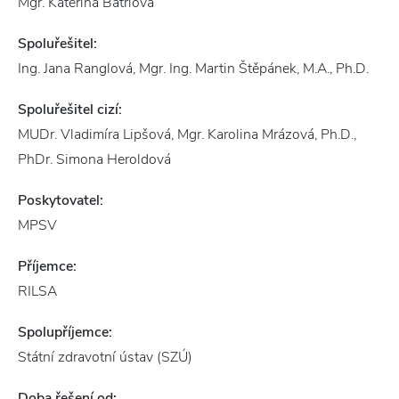
Mgr. Kateřina Bátrlová
Spoluřešitel:
Ing. Jana Ranglová, Mgr. Ing. Martin Štěpánek, M.A., Ph.D.
Spoluřešitel cizí:
MUDr. Vladimíra Lipšová, Mgr. Karolina Mrázová, Ph.D.,
PhDr. Simona Heroldová
Poskytovatel:
MPSV
Příjemce:
RILSA
Spolupříjemce:
Státní zdravotní ústav (SZÚ)
Doba řešení od: