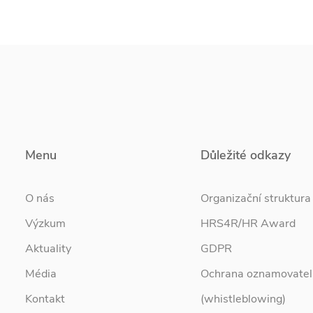
Menu
Důležité odkazy
O nás
Organizační struktura
Výzkum
HRS4R/HR Award
Aktuality
GDPR
Média
Ochrana oznamovatel
Kontakt
(whistleblowing)