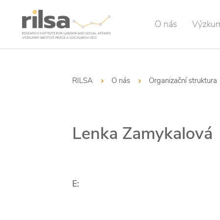
O nás
Výzku
RILSA
O nás
Organizační struktura
Lenka Zamykalová
E: