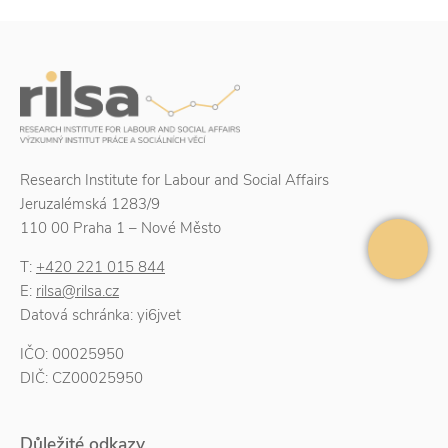
Research Institute for Labour and Social Affairs
Jeruzalémská 1283/9
110 00 Praha 1 – Nové Město
T:
+420 221 015 844
E:
rilsa@rilsa.cz
Datová schránka: yi6jvet
IČO: 00025950
DIČ: CZ00025950
Důležité odkazy