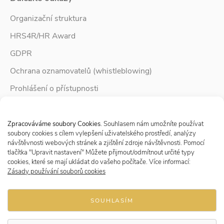
Organizační struktura
HRS4R/HR Award
GDPR
Ochrana oznamovatelů (whistleblowing)
Prohlášení o přístupnosti
Služby pro rodinu
Spravovat Souhlas s cookies
Zpravodaj Rodina
Zpracováváme soubory Cookies
. Souhlasem nám umožníte používat
soubory cookies s cílem vylepšení uživatelského prostředí, analýzy
návštěvnosti webových stránek a zjištění zdroje návštěvnosti. Pomocí
tlačítka "Upravit nastavení" Můžete přijmout/odmítnout určité typy
Sledujte nás
cookies, které se mají ukládat do vašeho počítače. Více informací:
Zásady používání souborů cookies
SOUHLASÍM