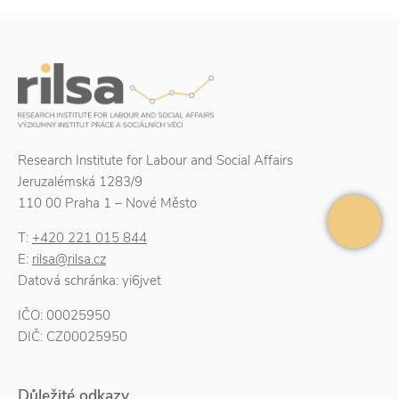
Research Institute for Labour and Social Affairs
Jeruzalémská 1283/9
110 00 Praha 1 – Nové Město
T:
+420 221 015 844
E:
rilsa@rilsa.cz
Datová schránka: yi6jvet
IČO: 00025950
DIČ: CZ00025950
Důležité odkazy