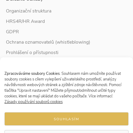
Organizační struktura
HRS4R/HR Award
GDPR
Ochrana oznamovatelů (whistleblowing)
Prohlášení o přístupnosti
Služby pro rodinu
Spravovat Souhlas s cookies
Zpravodaj Rodina
Zpracováváme soubory Cookies
. Souhlasem nám umožníte používat
soubory cookies s cílem vylepšení uživatelského prostředí, analýzy
návštěvnosti webových stránek a zjištění zdroje návštěvnosti. Pomocí
tlačítka "Upravit nastavení" Můžete přijmout/odmítnout určité typy
Sledujte nás
cookies, které se mají ukládat do vašeho počítače. Více informací:
Zásady používání souborů cookies
SOUHLASÍM