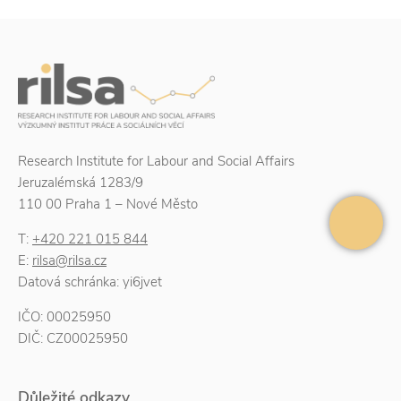
Research Institute for Labour and Social Affairs
Jeruzalémská 1283/9
110 00 Praha 1 – Nové Město
T:
+420 221 015 844
E:
rilsa@rilsa.cz
Datová schránka: yi6jvet
IČO: 00025950
DIČ: CZ00025950
Důležité odkazy