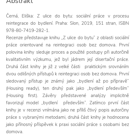
Abstrakt
Černá, Eliška: Z ulice do bytu: sociální práce v procesu
reintegrace do bydlení. Praha: Slon, 2019, 151 stran, ISBN
978-80-7419-282-1.
Recenze představuje knihu „Z ulice do bytu“ z oblasti sociální
práce orientované na reintegraci osob bez domova. První
polovina knihy sleduje proces a použité postupy při autorčině
kvalitativním výzkumu, jež byl jádrem její disertační práce.
Druhá část knihy je již z velké části praktickým srovnáním
dvou odlišných přístupů k reintegraci osob bez domova. První
sledovaný přístup je známý jako „bydlení až po přípravě“
(Housing ready), ten druhý pak jako „bydlení především“
(Housing first). Závěry představené analýzy implicitně
favorizují model „bydlení především“. Zatímco první část
knihy je v recenzi vnímána jako ne příliš čtivý popis autorčiny
práce s vybranými metodami, druhá část knihy je hodnocena
jako přínosný příspěvek k praxi sociální práce s osobami bez
domova.