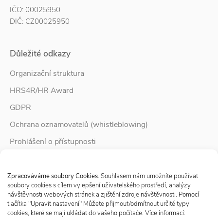
IČO: 00025950
DIČ: CZ00025950
Důležité odkazy
Organizační struktura
HRS4R/HR Award
GDPR
Ochrana oznamovatelů (whistleblowing)
Prohlášení o přístupnosti
Služby pro rodinu
Spravovat Souhlas s cookies
Zpravodaj Rodina
Zpracováváme soubory Cookies
. Souhlasem nám umožníte používat
soubory cookies s cílem vylepšení uživatelského prostředí, analýzy
návštěvnosti webových stránek a zjištění zdroje návštěvnosti. Pomocí
tlačítka "Upravit nastavení" Můžete přijmout/odmítnout určité typy
Sledujte nás
cookies, které se mají ukládat do vašeho počítače. Více informací: