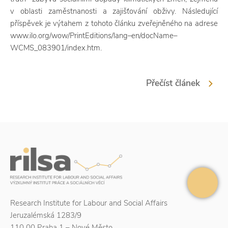
v oblasti zaměstnanosti a zajišťování obživy. Následující
příspěvek je výtahem z tohoto článku zveřejněného na adrese
www.ilo.org/wow/PrintEditions/lang–en/docName–
WCMS_083901/index.htm.
Přečíst článek
Research Institute for Labour and Social Affairs
Jeruzalémská 1283/9
110 00 Praha 1 – Nové Město