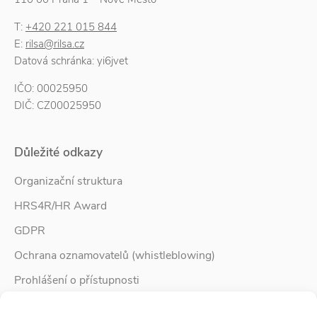
T:
+420 221 015 844
E:
rilsa@rilsa.cz
Datová schránka: yi6jvet
IČO: 00025950
DIČ: CZ00025950
Důležité odkazy
Organizační struktura
HRS4R/HR Award
GDPR
Ochrana oznamovatelů (whistleblowing)
Prohlášení o přístupnosti
Služby pro rodinu
Spravovat Souhlas s cookies