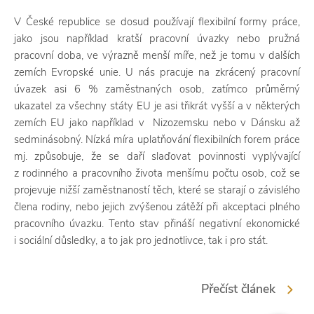
V České republice se dosud používají flexibilní formy práce,
jako jsou například kratší pracovní úvazky nebo pružná
pracovní doba, ve výrazně menší míře, než je tomu v dalších
zemích Evropské unie. U nás pracuje na zkrácený pracovní
úvazek asi 6 % zaměstnaných osob, zatímco průměrný
ukazatel za všechny státy EU je asi třikrát vyšší a v některých
zemích EU jako například v Nizozemsku nebo v Dánsku až
sedminásobný. Nízká míra uplatňování flexibilních forem práce
mj. způsobuje, že se daří slaďovat povinnosti vyplývající
z rodinného a pracovního života menšímu počtu osob, což se
projevuje nižší zaměstnaností těch, které se starají o závislého
člena rodiny, nebo jejich zvýšenou zátěží při akceptaci plného
pracovního úvazku. Tento stav přináší negativní ekonomické
i sociální důsledky, a to jak pro jednotlivce, tak i pro stát.
Přečíst článek