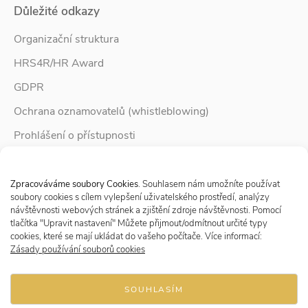
Důležité odkazy
Organizační struktura
HRS4R/HR Award
GDPR
Ochrana oznamovatelů (whistleblowing)
Prohlášení o přístupnosti
Služby pro rodinu
Spravovat Souhlas s cookies
Zpravodaj Rodina
Zpracováváme soubory Cookies
. Souhlasem nám umožníte používat
soubory cookies s cílem vylepšení uživatelského prostředí, analýzy
návštěvnosti webových stránek a zjištění zdroje návštěvnosti. Pomocí
tlačítka "Upravit nastavení" Můžete přijmout/odmítnout určité typy
Sledujte nás
cookies, které se mají ukládat do vašeho počítače. Více informací:
Zásady používání souborů cookies
SOUHLASÍM