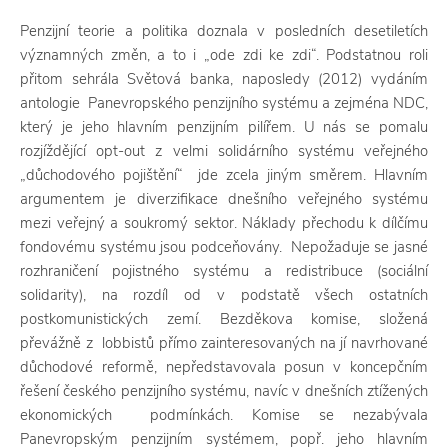
Penzijní teorie a politika doznala v posledních desetiletích
významných změn, a to i „ode zdi ke zdi“. Podstatnou roli
přitom sehrála Světová banka, naposledy (2012) vydáním
antologie Panevropského penzijního systému a zejména NDC,
který je jeho hlavním penzijním pilířem. U nás se pomalu
rozjíždějící opt-out z velmi solidárního systému veřejného
„důchodového pojištění“ jde zcela jiným směrem. Hlavním
argumentem je diverzifikace dnešního veřejného systému
mezi veřejný a soukromý sektor. Náklady přechodu k dílčímu
fondovému systému jsou podceňovány. Nepožaduje se jasné
rozhraničení pojistného systému a redistribuce (sociální
solidarity), na rozdíl od v podstatě všech ostatních
postkomunistických zemí. Bezděkova komise, složená
převážně z lobbistů přímo zainteresovaných na jí navrhované
důchodové reformě, nepředstavovala posun v koncepčním
řešení českého penzijního systému, navíc v dnešních ztížených
ekonomických podmínkách. Komise se nezabývala
Panevropským penzijním systémem, popř. jeho hlavním