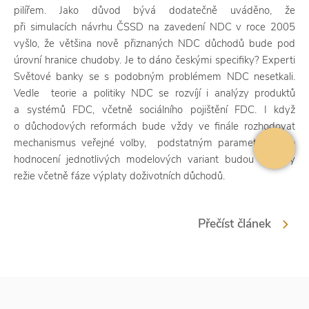
pilířem. Jako důvod bývá dodatečně uváděno, že
při simulacích návrhu ČSSD na zavedení NDC v roce 2005
vyšlo, že většina nově přiznaných NDC důchodů bude pod
úrovní hranice chudoby. Je to dáno českými specifiky? Experti
Světové banky se s podobným problémem NDC nesetkali.
Vedle teorie a politiky NDC se rozvíjí i analýzy produktů
a systémů FDC, včetně sociálního pojištění FDC. I když
o důchodových reformách bude vždy ve finále rozhodovat
mechanismus veřejné volby, podstatným parametrem pro
hodnocení jednotlivých modelových variant budou náklady
režie včetně fáze výplaty doživotních důchodů.
Přečíst článek