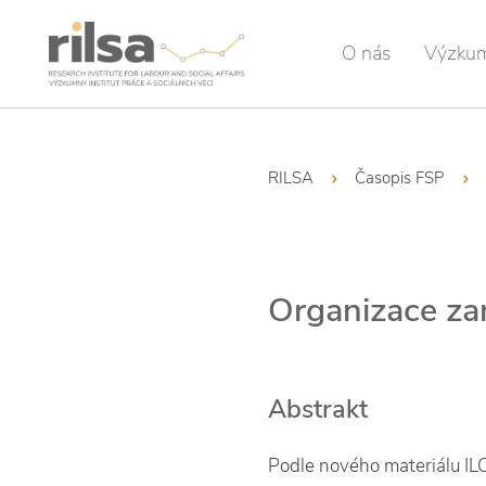
O nás
Výzku
RILSA
Časopis FSP
Organizace za
Abstrakt
Podle nového materiálu ILO