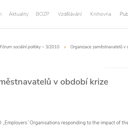
m
Aktuality
BOZP
Vzdělávání
Knihovna
Pub
Fórum sociální politiky – 3/2010
Organizace zaměstnavatelů v o
městnavatelů v období krize
 „Employers´ Organisations responding to the impact of th