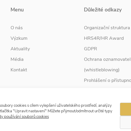
Menu
Důležité odkazy
O nás
Organizační struktura
Výzkum
HRS4R/HR Award
Aktuality
GDPR
Média
Ochrana oznamovatel
Kontakt
(whistleblowing)
Prohlášení o přístupno
Služby pro rodinu
Zpravodaj Rodina
ubory cookies s cílem vylepšení uživatelského prostředí, analýzy
tlačítka "Upravit nastavení" Můžete přijmout/odmítnout určité typy
y používání souborů cookies