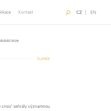
likace
Kontakt
CZ
EN
bdobí krize
ČLÁNEK
e crisis“ sehrály významnou