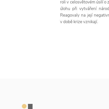
roli v celosvětovém úsilí 
úlohu při vytváření náro
Reagovaly na její negativ
v době krize vznikají.