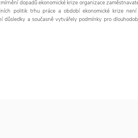
o zmírnění dopadů ekonomické krize organizace zaměstnavatelů
dních politik trhu práce a období ekonomické krize nen
ní důsledky a současně vytvářely podmínky pro dlouhodobě