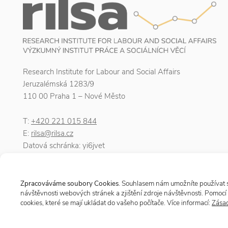
Research Institute for Labour and Social Affairs
Jeruzalémská 1283/9
110 00 Praha 1 – Nové Město
T:
+420 221 015 844
E:
rilsa@rilsa.cz
Datová schránka: yi6jvet
IČO: 00025950
DIČ: CZ00025950
Zpracováváme soubory Cookies
. Souhlasem nám umožníte používat so
návštěvnosti webových stránek a zjištění zdroje návštěvnosti. Pomocí 
cookies, které se mají ukládat do vašeho počítače. Více informací:
Zásad