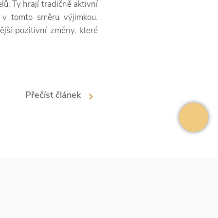
. Ty hrají tradičně aktivní
í v tomto směru výjimkou.
jší pozitivní změny, které
Přečíst článek