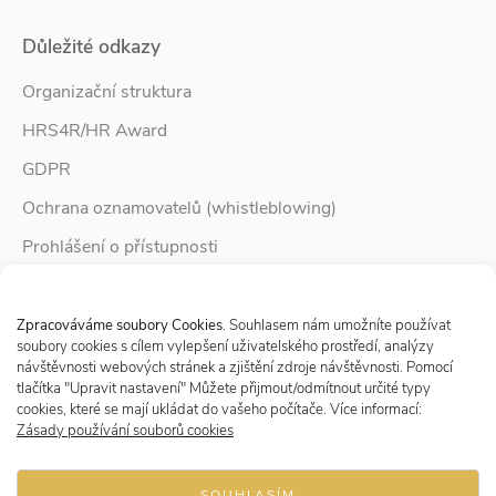
Důležité odkazy
Organizační struktura
HRS4R/HR Award
GDPR
Ochrana oznamovatelů (whistleblowing)
Prohlášení o přístupnosti
Služby pro rodinu
Spravovat Souhlas s cookies
Zpravodaj Rodina
Zpracováváme soubory Cookies
. Souhlasem nám umožníte používat
soubory cookies s cílem vylepšení uživatelského prostředí, analýzy
návštěvnosti webových stránek a zjištění zdroje návštěvnosti. Pomocí
tlačítka "Upravit nastavení" Můžete přijmout/odmítnout určité typy
Sledujte nás
cookies, které se mají ukládat do vašeho počítače. Více informací:
Zásady používání souborů cookies
SOUHLASÍM