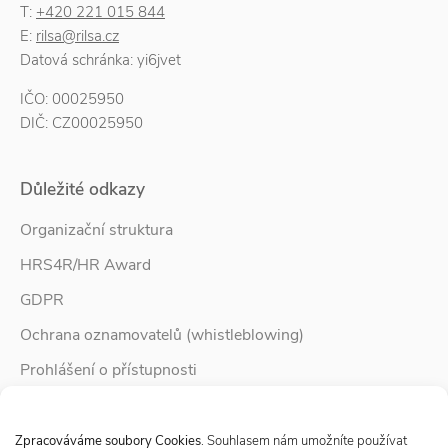
T:
+420 221 015 844
E:
rilsa@rilsa.cz
Datová schránka: yi6jvet
IČO: 00025950
DIČ: CZ00025950
Důležité odkazy
Organizační struktura
HRS4R/HR Award
GDPR
Ochrana oznamovatelů (whistleblowing)
Prohlášení o přístupnosti
Služby pro rodinu
Spravovat Souhlas s cookies
Zpravodaj Rodina
Zpracováváme soubory Cookies
. Souhlasem nám umožníte používat