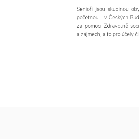
Senioři jsou skupinou oby
početnou – v Českých Budě
za pomoci Zdravotně sociál
a zájmech, a to pro účely či