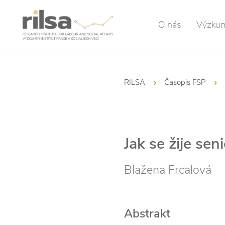
O nás
Výzku
RILSA
Časopis FSP
Jak se žije se
Blažena Frcalová
Abstrakt