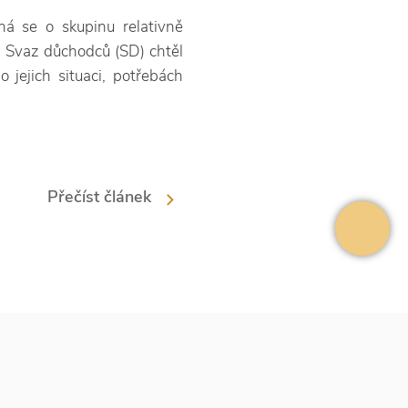
dná se o skupinu relativně
. Svaz důchodců (SD) chtěl
o jejich situaci, potřebách
Přečíst článek