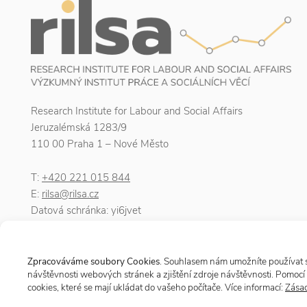
Research Institute for Labour and Social Affairs
Jeruzalémská 1283/9
110 00 Praha 1 – Nové Město
T:
+420 221 015 844
E:
rilsa@rilsa.cz
Datová schránka: yi6jvet
IČO: 00025950
DIČ: CZ00025950
Zpracováváme soubory Cookies
. Souhlasem nám umožníte používat so
návštěvnosti webových stránek a zjištění zdroje návštěvnosti. Pomocí 
cookies, které se mají ukládat do vašeho počítače. Více informací:
Zásad