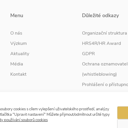
Menu
Důležité odkazy
O nás
Organizační struktura
Výzkum
HRS4R/HR Award
Aktuality
GDPR
Média
Ochrana oznamovatel
Kontakt
(whistleblowing)
Prohlášení o přístupno
Služby pro rodinu
Zpravodaj Rodina
ubory cookies s cílem vylepšení uživatelského prostředí, analýzy
tlačítka "Upravit nastavení" Můžete přijmout/odmítnout určité typy
y používání souborů cookies