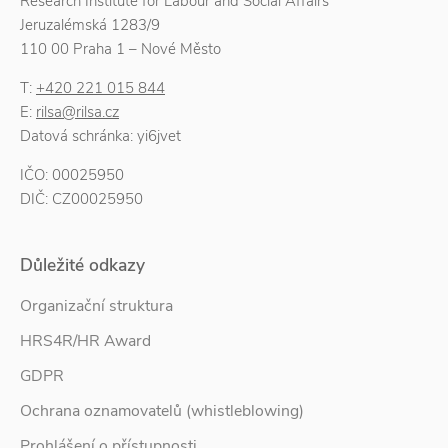
Research Institute for Labour and Social Affairs
Jeruzalémská 1283/9
110 00 Praha 1 – Nové Město
T:
+420 221 015 844
E:
rilsa@rilsa.cz
Datová schránka: yi6jvet
IČO: 00025950
DIČ: CZ00025950
Důležité odkazy
Organizační struktura
HRS4R/HR Award
GDPR
Ochrana oznamovatelů (whistleblowing)
Prohlášení o přístupnosti