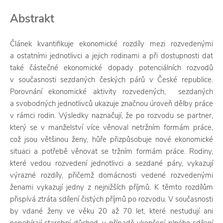
Abstrakt
Článek kvantifikuje ekonomické rozdíly mezi rozvedenými
a ostatními jednotlivci a jejich rodinami a při dostupnosti dat
také částečné ekonomické dopady potenciálních rozvodů
v současnosti sezdaných českých párů v České republice.
Porovnání ekonomické aktivity rozvedených, sezdaných
a svobodných jednotlivců ukazuje značnou úroveň dělby práce
v rámci rodin. Výsledky naznačují, že po rozvodu se partner,
který se v manželství více věnoval netržním formám práce,
což jsou většinou ženy, hůře přizpůsobuje nové ekonomické
situaci a potřebě věnovat se tržním formám práce. Rodiny,
které vedou rozvedení jednotlivci a sezdané páry, vykazují
výrazné rozdíly, přičemž domácnosti vedené rozvedenými
ženami vykazují jedny z nejnižších příjmů. K těmto rozdílům
přispívá ztráta sdílení čistých příjmů po rozvodu. V současnosti
by vdané ženy ve věku 20 až 70 let, které nestudují ani