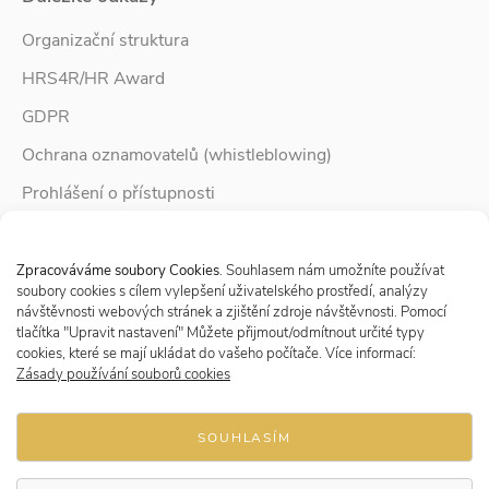
Organizační struktura
HRS4R/HR Award
GDPR
Ochrana oznamovatelů (whistleblowing)
Prohlášení o přístupnosti
Služby pro rodinu
Spravovat Souhlas s cookies
Zpravodaj Rodina
Zpracováváme soubory Cookies
. Souhlasem nám umožníte používat
soubory cookies s cílem vylepšení uživatelského prostředí, analýzy
návštěvnosti webových stránek a zjištění zdroje návštěvnosti. Pomocí
tlačítka "Upravit nastavení" Můžete přijmout/odmítnout určité typy
Sledujte nás
cookies, které se mají ukládat do vašeho počítače. Více informací:
Zásady používání souborů cookies
SOUHLASÍM