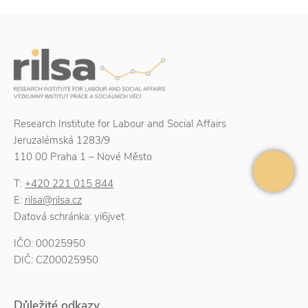
Research Institute for Labour and Social Affairs
Jeruzalémská 1283/9
110 00 Praha 1 – Nové Město
T:
+420 221 015 844
E:
rilsa@rilsa.cz
Datová schránka: yi6jvet
IČO: 00025950
DIČ: CZ00025950
Důležité odkazy