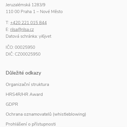
Jeruzalémská 1283/9
110 00 Praha 1 – Nové Město
T:
+420 221 015 844
E:
rilsa@rilsa.cz
Datová schránka: yi6jvet
IČO: 00025950
DIČ: CZ00025950
Důležité odkazy
Organizační struktura
HRS4R/HR Award
GDPR
Ochrana oznamovatelů (whistleblowing)
Prohlášení o přístupnosti