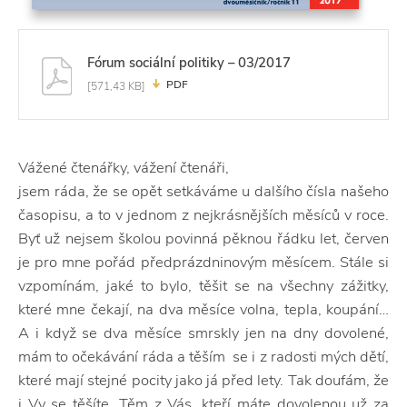
Fórum sociální politiky – 03/2017
PDF
[571,43 KB]
Vážené čtenářky, vážení čtenáři,
jsem ráda, že se opět setkáváme u dalšího čísla našeho
časopisu, a to v jednom z nejkrásnějších měsíců v roce.
Byť už nejsem školou povinná pěknou řádku let, červen
je pro mne pořád předprázdninovým měsícem. Stále si
vzpomínám, jaké to bylo, těšit se na všechny zážitky,
které mne čekají, na dva měsíce volna, tepla, koupání…
A i když se dva měsíce smrskly jen na dny dovolené,
mám to očekávání ráda a těším se i z radosti mých dětí,
které mají stejné pocity jako já před lety. Tak doufám, že
i Vy se těšíte. Těm z Vás, kteří máte dovolenou už za