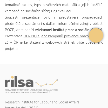
tematické okruhy, typy osvětových materiálů a jejich úložiště,
kampaně na sociálních sítích) i její evaluaci.
Součástí prezentace bylo i představení propagačních
předmětů a seznámení s dalšími informačními zdroji v oblasti
BOZP, které nabízí
Výzkumný institut práce a sociálních věcí
.
Prezentace
BOZPIQ a jeho kampaně prevence pracovních úra
zů v ČR
je ke stažení
z webových stránek
výše uvedeného
projektu.
Research Institute for Labour and Social Affairs
Jeruzalémská 1283/9