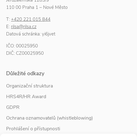
110 00 Praha 1 – Nové Město
T:
+420 221 015 844
E:
rilsa@rilsa.cz
Datová schránka: yi6jvet
IČO: 00025950
DIČ: CZ00025950
Důležité odkazy
Organizační struktura
HRS4R/HR Award
GDPR
Ochrana oznamovatelů (whistleblowing)
Prohlášení o přístupnosti