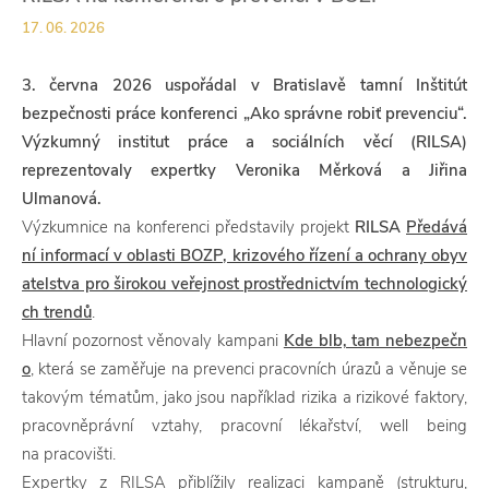
17. 06. 2026
3. června 2026 uspořádal v Bratislavě tamní Inštitút
bezpečnosti práce konferenci „Ako správne robiť prevenciu“.
Výzkumný institut práce a sociálních věcí (RILSA)
reprezentovaly expertky Veronika Měrková a Jiřina
Ulmanová.
Výzkumnice na konferenci představily projekt
RILSA
Předává
ní informací v oblasti BOZP, krizového řízení a ochrany obyv
atelstva pro širokou veřejnost prostřednictvím technologický
ch trendů
.
Hlavní pozornost věnovaly kampani
Kde blb, tam nebezpečn
o
, která se zaměřuje na prevenci pracovních úrazů a věnuje se
takovým tématům, jako jsou například rizika a rizikové faktory,
pracovněprávní vztahy, pracovní lékařství, well being
na pracovišti.
Expertky z RILSA přiblížily realizaci kampaně (strukturu,