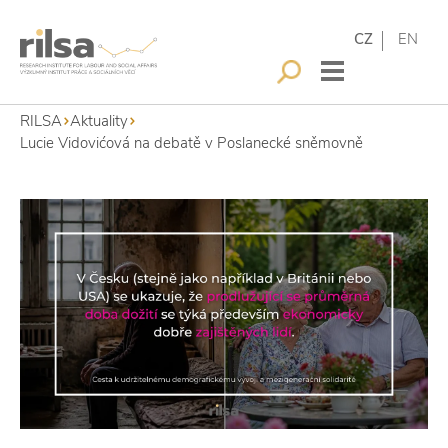
CZ
EN
RILSA
Aktuality
Lucie Vidovićová na debatě v Poslanecké sněmovně