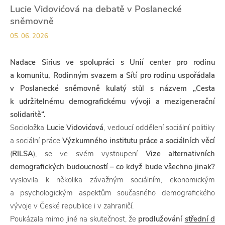
Lucie Vidovićová na debatě v Poslanecké
sněmovně
05. 06. 2026
Nadace Sirius ve spolupráci s Unií center pro rodinu
a komunitu, Rodinným svazem a Sítí pro
rodinu uspořádala
v Poslanecké sněmovně kulatý stůl s názvem „Cesta
k udržitelnému demografickému vývoji a mezigenerační
solidaritě“.
Socioložka
Lucie Vidovićová
, vedoucí oddělení sociální politiky
a sociální práce
Výzkumného institutu práce a sociálních věcí
(
RILSA
), se ve svém vystoupení
Vize alternativních
demografických budoucností – co když bude všechno jinak?
vyslovila k několika závažným sociálním, ekonomickým
a psychologickým aspektům současného demografického
vývoje v České republice i v zahraničí.
Poukázala mimo jiné na skutečnost, že
prodlužování
střední d