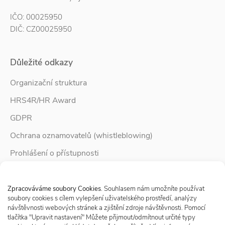
IČO: 00025950
DIČ: CZ00025950
Důležité odkazy
Organizační struktura
HRS4R/HR Award
GDPR
Ochrana oznamovatelů (whistleblowing)
Prohlášení o přístupnosti
Služby pro rodinu
Spravovat Souhlas s cookies
Zpravodaj Rodina
Zpracováváme soubory Cookies
. Souhlasem nám umožníte používat
soubory cookies s cílem vylepšení uživatelského prostředí, analýzy
návštěvnosti webových stránek a zjištění zdroje návštěvnosti. Pomocí
tlačítka "Upravit nastavení" Můžete přijmout/odmítnout určité typy
Sledujte nás