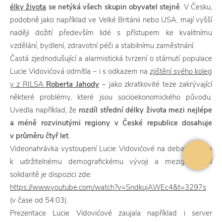
élky života
se netýká všech skupin obyvatel stejně
. V Česku,
podobně jako například ve Velké Británii nebo USA, mají vyšší
naději dožití především lidé s přístupem ke kvalitnímu
vzdělání, bydlení, zdravotní péči a stabilnímu zaměstnání.
Častá zjednodušující a alarmistická tvrzení o stárnutí populace
Lucie Vidovićová odmítla ‒ i s odkazem na
zjištění svého koleg
y z RILSA
Roberta Jahody
‒ jako zkratkovité teze zakrývající
některé problémy, které jsou socioekonomického původu.
Uvedla například, že
rozdíl střední délky života mezi nejlépe
a méně rozvinutými regiony v České republice dosahuje
v průměru čtyř let
.
Videonahrávka vystoupení Lucie Vidovićové na debatě Cesta
k udržitelnému demografickému vývoji a mezigenerační
solidaritě je dispozici zde:
https://www.youtube.com/watch?v=SndkujAWEc4&t=3297s
(v čase od 54:03).
Prezentace Lucie Vidovićové zaujala například i server