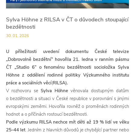
Sylva Höhne z RILSA v ČT o důvodech stoupající
bezdětnosti
30. 01. 2026
U příležitosti uvedení dokumentu České televize
„Dobrovolně bezdětní“ hovořila 21. ledna v ranním pásmu
ČT „Studio 6“ o fenoménu bezdětnosti socioložka Sylva
Höhne z oddělení rodinné politiky Výzkumného institutu
práce a sociálních věcí
(
RILSA).
V rozhovoru se
Sylva Höhne
věnovala dostupným datům
o bezdětnosti a situaci v České republice v porovnání s jinými
evropskými zeměmi. Hovořila rovněž o proměnách rodinných
hodnot a o příčinách rostoucí bezdětnosti.
Podle výzkumu RILSA nechce mít děti až 19 % lidí ve věku
25–44 let
. Jedním z hlavních důvodů je chybějící partner nebo