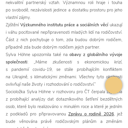
nekvalitní partnerský vztah. Významnou roli hraje i touha
po svobodě, nezávislosti jedince a dostatku prostoru pro jeho
vlastní zájmy.
Zjištění
Výzkumného institutu práce a sociálních věcí
ukazují
i váhu pociťované nepřipravenosti mladých lidí na rodičovství.
Část z nich pochybuje o tom, zda budou dobrým rodičem,
případně zda bude dobrým rodičem jejich partner.
Sylva Höhne upozornila také na
obavy z globálního vývoje
společnosti
: „
Máme zkušenosti s ekonomickou krizí,
s pandemií covidu-19, se stále probíhajícím konfliktem
na Ukrajině, s klimatickými změnami. Všechny tyto okolnosti
ovlivňují naše životy i rozhodování o rodičovství
.“
Socioložka Sylva Höhne v rozhovoru pro ČT čerpala zejména
z probíhající analýzy dat dotazníkového šetření bezdětných
osob, které bylo realizováno v minulém roce a které je jedním
z podkladů pro připravovanou
Zprávu o rodině 2026
, jež
bude věnována právě rodičovským plánům a změnám