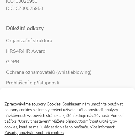
IČO: 00025950
DIČ: CZ00025950
Důležité odkazy
Organizační struktura
HRS4R/HR Award
GDPR
Ochrana oznamovatelů (whistleblowing)
Prohlášení o přístupnosti
Služby pro rodinu
Spravovat Souhlas s cookies
Zpravodaj Rodina
Zpracováváme soubory Cookies
. Souhlasem nám umožníte používat
soubory cookies s cílem vylepšení uživatelského prostředí, analýzy
návštěvnosti webových stránek a zjištění zdroje návštěvnosti. Pomocí
tlačítka "Upravit nastavení" Můžete přijmout/odmítnout určité typy
Sledujte nás
cookies, které se mají ukládat do vašeho počítače. Více informací:
Zásady používání souborů cookies