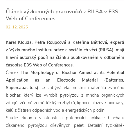
Článek výzkumných pracovníků z RILSA v E3S
Web of Conferences
02. 12. 2025
Karel Klouda, Petra Roupcová a Kateřina Bátrlová, experti
z Výzkumného institutu práce a sociálních věcí (RILSA), mají
hlavní autorský podíl na článku publikovaném v odborném
časopise E3S Web of Conferences.
Článek
The Morphology of Biochar Aimed at its Potential
Application as an Electrode Material (Batteries,
Supercapacitors)
se zabývá vlastnostmi materiálu zvaného
biochar
, který lze vyrobit pyrolýzou z mnoha organických
zdrojů, včetně zemědělských zbytků, lignocelulózové biomasy,
kalů z čistíren odpadních vod a energetických plodin.
Studie zkoumá vlastnosti a potenciální aplikace biocharu
získaného pyrolýzou dřevěných pelet. Detailní fyzikálně-