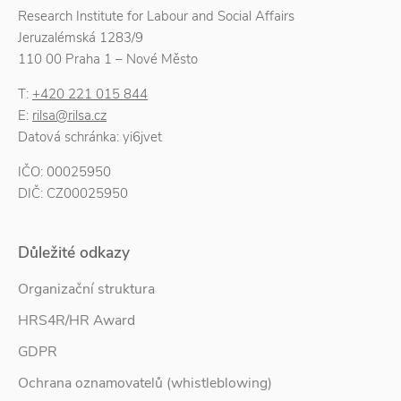
Research Institute for Labour and Social Affairs
Jeruzalémská 1283/9
110 00 Praha 1 – Nové Město
T:
+420 221 015 844
E:
rilsa@rilsa.cz
Datová schránka: yi6jvet
IČO: 00025950
DIČ: CZ00025950
Důležité odkazy
Organizační struktura
HRS4R/HR Award
GDPR
Ochrana oznamovatelů (whistleblowing)