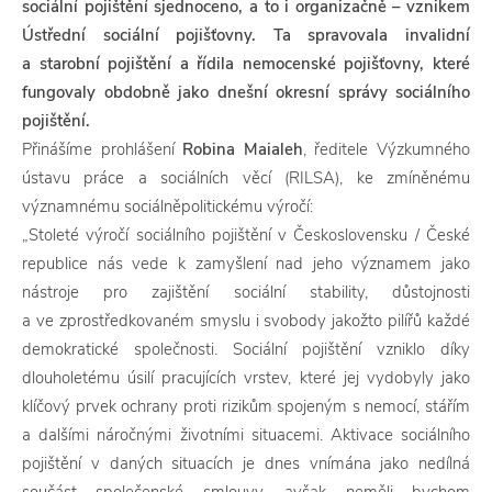
sociální pojištění sjednoceno, a to i organizačně – vznikem
Ústřední sociální pojišťovny. Ta spravovala invalidní
a starobní pojištění a řídila nemocenské pojišťovny, které
fungovaly obdobně jako dnešní okresní správy sociálního
pojištění.
Přinášíme prohlášení
Robina Maialeh
, ředitele Výzkumného
ústavu práce a sociálních věcí (RILSA), ke zmíněnému
významnému sociálněpolitickému výročí:
„Stoleté výročí sociálního pojištění v Československu / České
republice nás vede k zamyšlení nad jeho významem jako
nástroje pro zajištění sociální stability, důstojnosti
a ve zprostředkovaném smyslu i svobody jakožto pilířů každé
demokratické společnosti. Sociální pojištění vzniklo díky
dlouholetému úsilí pracujících vrstev, které jej vydobyly jako
klíčový prvek ochrany proti rizikům spojeným s nemocí, stářím
a dalšími náročnými životními situacemi. Aktivace sociálního
pojištění v daných situacích je dnes vnímána jako nedílná