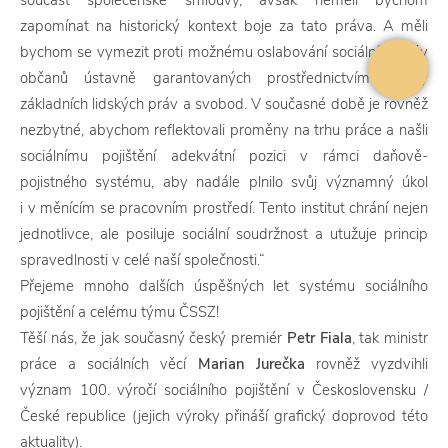
součást společenské smlouvy, avšak neměli bychom
zapomínat na historický kontext boje za tato práva. A měli
bychom se vymezit proti možnému oslabování sociálních práv
občanů ústavně garantovaných prostřednictvím Listiny
základních lidských práv a svobod. V současné době je rovněž
nezbytné, abychom reflektovali proměny na trhu práce a našli
sociálnímu pojištění adekvátní pozici v rámci daňově-
pojistného systému, aby nadále plnilo svůj významný úkol
i v měnícím se pracovním prostředí. Tento institut chrání nejen
jednotlivce, ale posiluje sociální soudržnost a utužuje princip
spravedlnosti v celé naší společnosti.“
Přejeme mnoho dalších úspěšných let systému sociálního
pojištění a celému týmu ČSSZ!
Těší nás, že jak současný český premiér
Petr Fiala
, tak ministr
práce a sociálních věcí
Marian Jurečka
rovněž vyzdvihli
význam 100. výročí sociálního pojištění v Československu /
České republice (jejich výroky přináší grafický doprovod této
aktuality).