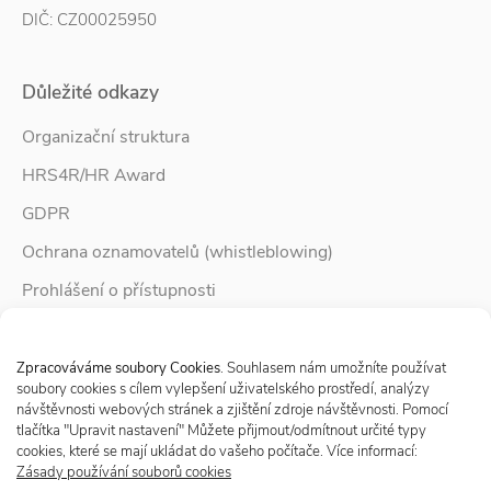
DIČ: CZ00025950
Důležité odkazy
Organizační struktura
HRS4R/HR Award
GDPR
Ochrana oznamovatelů (whistleblowing)
Prohlášení o přístupnosti
Služby pro rodinu
Spravovat Souhlas s cookies
Zpravodaj Rodina
Zpracováváme soubory Cookies
. Souhlasem nám umožníte používat
soubory cookies s cílem vylepšení uživatelského prostředí, analýzy
návštěvnosti webových stránek a zjištění zdroje návštěvnosti. Pomocí
tlačítka "Upravit nastavení" Můžete přijmout/odmítnout určité typy
Sledujte nás
cookies, které se mají ukládat do vašeho počítače. Více informací:
Zásady používání souborů cookies