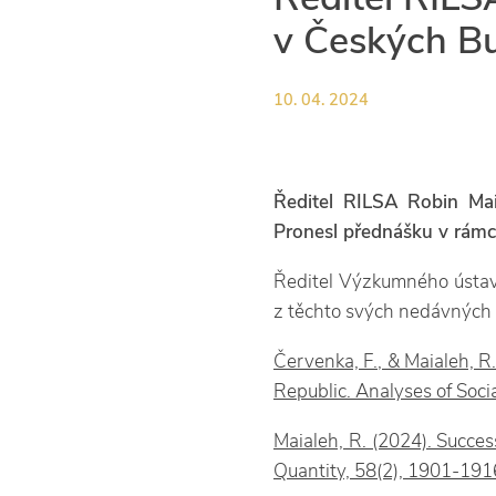
v Českých Bu
10. 04. 2024
Ředitel RILSA Robin Maia
Pronesl přednášku v rámc
Ředitel Výzkumného ústavu
z těchto svých nedávných 
Červenka, F., & Maialeh, R
Republic. Analyses of Socia
Maialeh, R. (2024). Succes
Quantity, 58(2), 1901-191