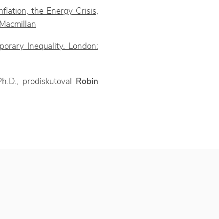
flation, the Energy Crisis,
 Macmillan
porary Inequality. London:
Ph.D., prodiskutoval
Robin