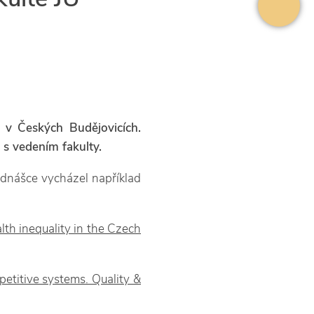
y v Českých Budějovicích.
s vedením fakulty.
dnášce vycházel například
lth inequality in the Czech
petitive systems. Quality &