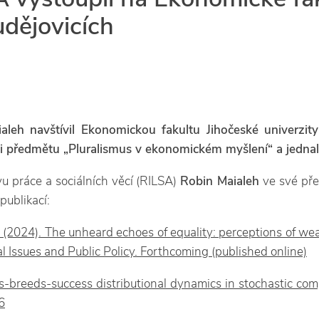
dějovicích
leh navštívil Ekonomickou fakultu Jihočeské univerzit
i předmětu „Pluralismus v ekonomickém myšlení“ a jednal 
 práce a sociálních věcí (RILSA)
Robin Maialeh
ve své pře
publikací:
. (2024). The unheard echoes of equality: perceptions of wea
l Issues and Public Policy. Forthcoming (published online)
s-breeds-success distributional dynamics in stochastic com
6