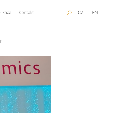
likace
Kontakt
CZ
EN
ch