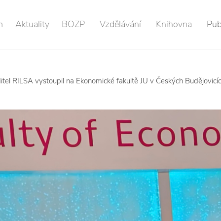
m
Aktuality
BOZP
Vzdělávání
Knihovna
Pub
itel RILSA vystoupil na Ekonomické fakultě JU v Českých Budějovicí