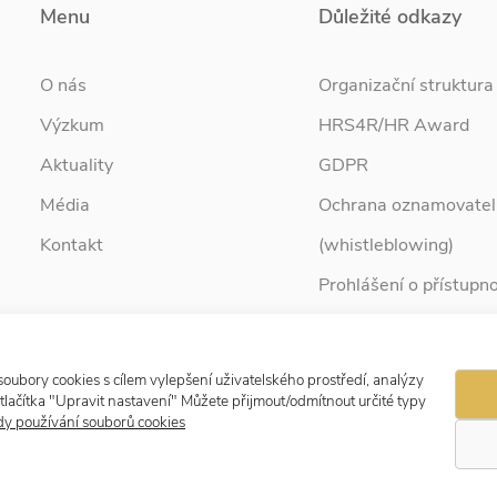
Menu
Důležité odkazy
O nás
Organizační struktura
Výzkum
HRS4R/HR Award
Aktuality
GDPR
Média
Ochrana oznamovatel
Kontakt
(whistleblowing)
Prohlášení o přístupno
Služby pro rodinu
Zpravodaj Rodina
ubory cookies s cílem vylepšení uživatelského prostředí, analýzy
tlačítka "Upravit nastavení" Můžete přijmout/odmítnout určité typy
y používání souborů cookies