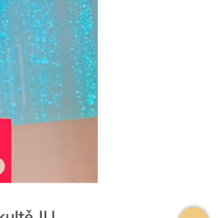
kultě JU