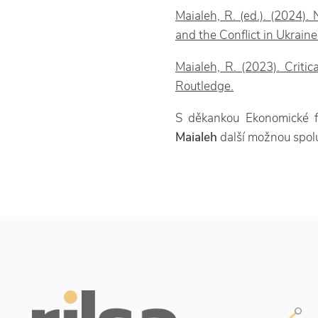
Maialeh, R. (ed.). (2024).
and the Conflict in Ukrai
Maialeh, R. (2023). Criti
Routledge.
S děkankou Ekonomické f
Maialeh
další možnou spol