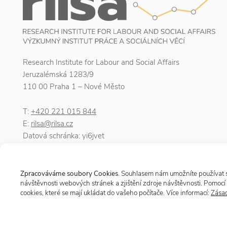
Research Institute for Labour and Social Affairs
Jeruzalémská 1283/9
110 00 Praha 1 – Nové Město
T:
+420 221 015 844
E:
rilsa@rilsa.cz
Datová schránka: yi6jvet
IČO: 00025950
DIČ: CZ00025950
Zpracováváme soubory Cookies
. Souhlasem nám umožníte používat so
návštěvnosti webových stránek a zjištění zdroje návštěvnosti. Pomocí 
cookies, které se mají ukládat do vašeho počítače. Více informací:
Zásad
© 2026 Research Institute for Labour and Social Affairs