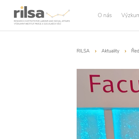
O nás
Výzku
RILSA
Aktuality
Řed