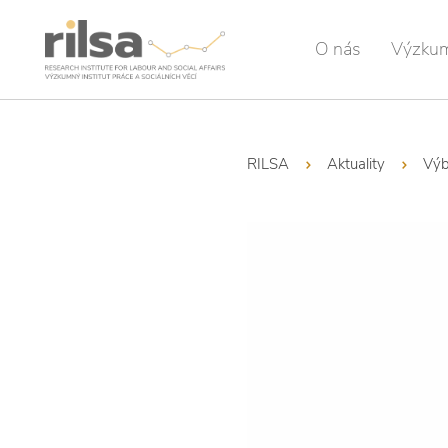
O nás
Výzku
RILSA
Aktuality
Výb