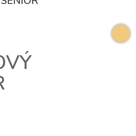
 SENIOR
OVÝ
R