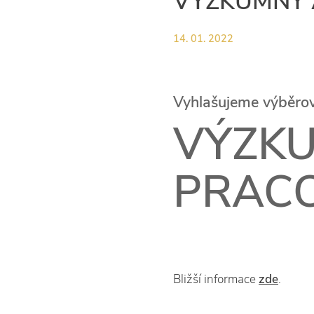
VÝZKUMNÝ 
14. 01. 2022
Vyhlašujeme výběrové
VÝZKU
PRACO
Bližší informace
zde
.