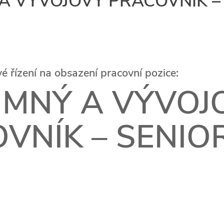
A VÝVOJOVÝ PRACOVNÍK –
 řízení na obsazení pracovní pozice:
MNÝ A VÝVOJ
VNÍK – SENIO