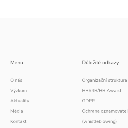
Menu
Důležité odkazy
O nás
Organizační struktura
Výzkum
HRS4R/HR Award
Aktuality
GDPR
Média
Ochrana oznamovatel
Kontakt
(whistleblowing)