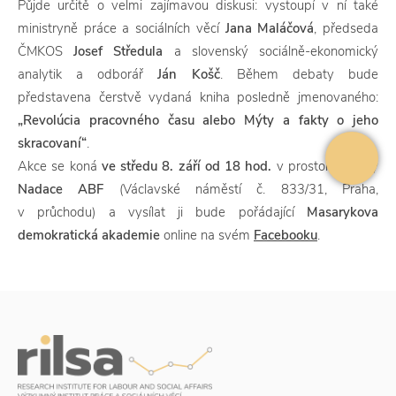
Půjde určitě o velmi zajímavou diskusi: vystoupí v ní také
ministryně práce a sociálních věcí
Jana Maláčová
, předseda
ČMKOS
Josef
Středula
a slovenský sociálně-ekonomický
analytik a odborář
Ján Košč
. Během debaty bude
představena čerstvě vydaná kniha posledně jmenovaného:
„Revolúcia pracovného času alebo Mýty a fakty o jeho
skracovaní“
.
Akce se koná
ve středu 8. září od 18 hod.
v prostorách auly
Nadace ABF
(Václavské náměstí č. 833/31, Praha,
v průchodu) a vysílat ji bude pořádající
Masarykova
demokratická akademie
online na svém
Facebooku
.