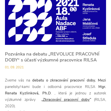
Pozvánka na debatu „REVOLUCE PRACOVNÍ
DOBY“ s účastí výzkumné pracovnice RILSA
01. 09. 2021
Zveme vás na
debatu o zkracování pracovní doby.
Mezi
panelisty/-kami bude i odborná pracovnice RILSA
Mgr.
Renata Kyzlinková, Ph.D
. , která je jednou z autorek
výzkumné zprávy
„
Zkracování pracovní doby
“
(RILSA,
2020).