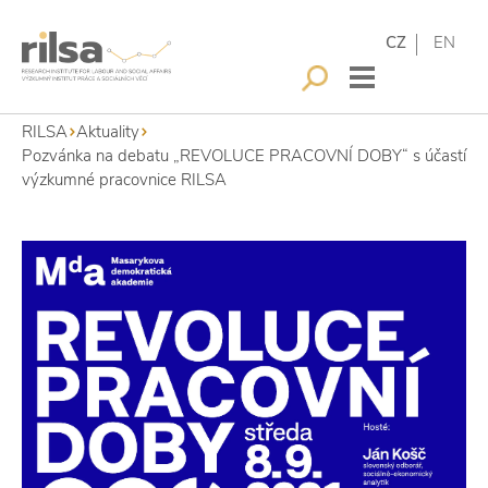
CZ
EN
RILSA
Aktuality
Pozvánka na debatu „REVOLUCE PRACOVNÍ DOBY“ s účastí
výzkumné pracovnice RILSA