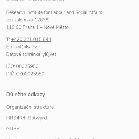
Research Institute for Labour and Social Affairs
Jeruzalémská 1283/9
110 00 Praha 1 – Nové Město
T:
+420 221 015 844
E:
rilsa@rilsa.cz
Datová schránka: yi6jvet
IČO: 00025950
DIČ: CZ00025950
Důležité odkazy
Organizační struktura
HRS4R/HR Award
GDPR