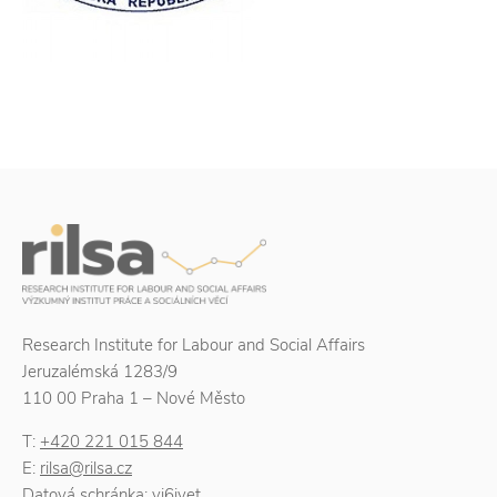
Research Institute for Labour and Social Affairs
Jeruzalémská 1283/9
110 00 Praha 1 – Nové Město
T:
+420 221 015 844
E:
rilsa@rilsa.cz
Datová schránka: yi6jvet