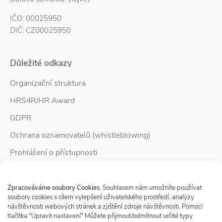
IČO: 00025950
DIČ: CZ00025950
Důležité odkazy
Organizační struktura
HRS4R/HR Award
GDPR
Ochrana oznamovatelů (whistleblowing)
Prohlášení o přístupnosti
Služby pro rodinu
Spravovat Souhlas s cookies
Zpravodaj Rodina
Zpracováváme soubory Cookies
. Souhlasem nám umožníte používat
soubory cookies s cílem vylepšení uživatelského prostředí, analýzy
návštěvnosti webových stránek a zjištění zdroje návštěvnosti. Pomocí
tlačítka "Upravit nastavení" Můžete přijmout/odmítnout určité typy